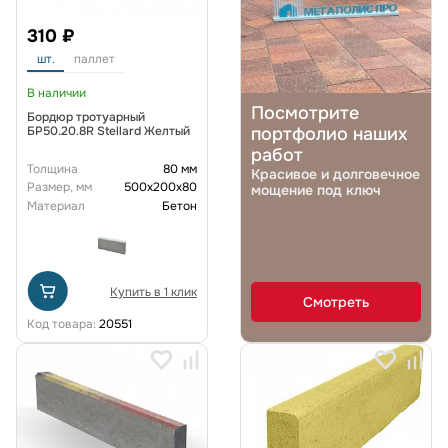
310 ₽
шт.
паллет
В наличии
Посмотрите
Бордюр тротуарный
БР50.20.8R Stellard Желтый
портфолио наших
работ
Толщина
80 мм
Красивое и долговечное
Размер, мм
500x200x80
мощение под ключ
Материал
Бетон
Купить в 1 клик
Смотреть
Код товара:
20551