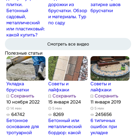
плитки.
дорожки из
затирке швов
Бетонный
брусчатки. Обзор
брусчатки
садовый,
и материалы. Тур
металлический
по саду
или пластиковый:
какой купить?
Смотреть все видео
Полезные статьи
Укладка
Советы и
Советы и
брусчатки
лайфхаки
лайфхаки
Сохранить
Сохранить
Сохранить
10 ноября 2022
15 января 2024
11 января 2019
14 мин
5 мин
5 мин
64742
8269
245656
Бетонное
Бетонный или
6 типичных
основание для
металлический
ошибок при
тротуарной
бордюр: какой
укладке