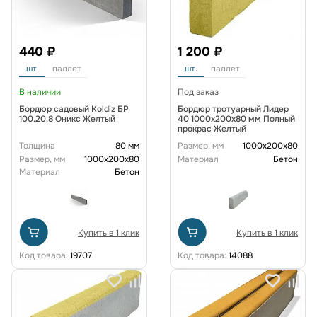
440 ₽
1 200 ₽
шт.
паллет
шт.
паллет
В наличии
Под заказ
Бордюр садовый Koldiz БР
Бордюр тротуарный Лидер
100.20.8 Оникс Желтый
40 1000х200х80 мм Полный
прокрас Желтый
Толщина
80 мм
Размер, мм
1000x200x80
Размер, мм
1000x200x80
Материал
Бетон
Материал
Бетон
Купить в 1 клик
Купить в 1 клик
Код товара:
19707
Код товара:
14088