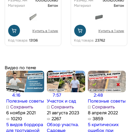
Размер, мм
1000x200x80
Размер, мм
500x200x80
Материал
Бетон
Материал
Бетон
Купить в 1 клик
Купить в 1 клик
Код товара:
13136
Код товара:
23762
Видео по теме
4:16
7:57
2:48
Полезные советы
Участок и сад
Полезные советы
Сохранить
Сохранить
Сохранить
6 ноября 2021
21 августа 2023
8 апреля 2022
10210
2267
3859
5 видов бордюра
Обзор участка.
5 критических
для тротуарной
Садовые
ошибок при