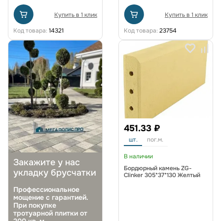
Купить в 1 клик
Купить в 1 клик
Код товара:
14321
Код товара:
23754
451.33 ₽
шт.
пог.м.
В наличии
Закажите у нас
Бордюрный камень ZG-
укладку брусчатки
Clinker 305*37*130 Желтый
Профессиональное
мощение с гарантией.
При покупке
тротуарной плитки от