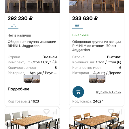
292 230 ₽
233 630 ₽
шт.
шт.
В наличии
Обеденная группа из акации
Обеденная группа из акации
RIMINI L Joygarden
RIMINI M со столом 170 см
Joygarden
Страна
Вьетнам
Страна
Вьетнам
Комплект, шт.
Стол / Стул (8)
Комплект, шт.
Стол / Стул (6)
Количество мест
8
Количество мест
6
Материал
Акация / Роуп
...
Материал
Акация / Дерево
Подробнее
Купить в 1 клик
Код товара:
24623
Код товара:
24624