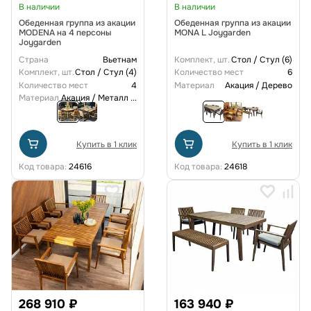
В наличии
В наличии
Обеденная группа из акации
Обеденная группа из акации
MODENA на 4 персоны
MONA L Joygarden
Joygarden
Страна
Вьетнам
Комплект, шт.
Стол / Стул (6)
Комплект, шт.
Стол / Стул (4)
Количество мест
6
Количество мест
4
Материал
Акация / Дерево
Материал
Акация / Металл
...
Купить в 1 клик
Купить в 1 клик
Код товара:
24616
Код товара:
24618
268 910 ₽
163 940 ₽