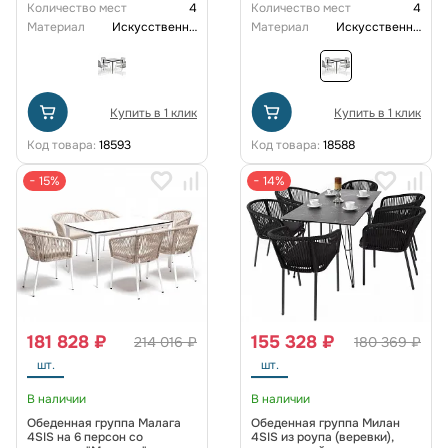
Количество мест
4
Количество мест
4
Материал
Искусственный ротанг
Материал
Искусственный ротанг
Купить в 1 клик
Купить в 1 клик
Код товара:
18593
Код товара:
18588
− 15%
− 14%
181 828 ₽
155 328 ₽
214 016 ₽
180 369 ₽
шт.
шт.
В наличии
В наличии
Обеденная группа Малага
Обеденная группа Милан
4SIS на 6 персон со
4SIS из роупа (веревки),