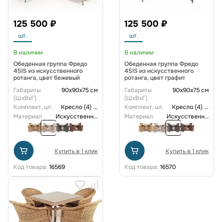
125 500 ₽
125 500 ₽
шт.
шт.
В наличии
В наличии
Обеденная группа Фредо
Обеденная группа Фредо
4SIS из искусственного
4SIS из искусственного
ротанга, цвет бежевый
ротанга, цвет графит
Габариты
90х90х75 см
Габариты
90х90х75 см
(ШxВxГ)
(ШxВxГ)
Комплект, шт.
Кресло (4)
...
Комплект, шт.
Кресло (4)
...
Материал
Искусственный ротанг
Материал
Искусственный ротанг
Купить в 1 клик
Купить в 1 клик
Код товара:
16569
Код товара:
16570