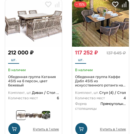
− 15%
212 000 ₽
117 252 ₽
137 645 ₽
шт.
шт.
В наличии
В наличии
Обеденная группа Катания
Обеденная группа Каффе
4SIS на 6 персон, цвет
Дабл 4SIS из
бежевый
искусственного ротанга на
4 персоны, цвет дуб
Комплект, шт.
Диван / Стол
...
Комплект, шт.
Стул (4) / Стол
Количество мест
6
Количество мест
4
Форма
Прямоугольная
столешницы
Купить в 1 клик
Купить в 1 клик