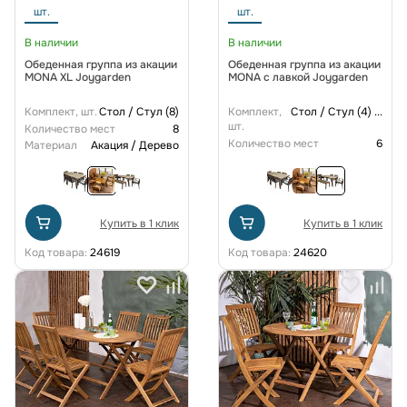
шт.
шт.
В наличии
В наличии
Обеденная группа из акации
Обеденная группа из акации
MONA XL Joygarden
MONA с лавкой Joygarden
Комплект, шт.
Стол / Стул (8)
Комплект,
Стол / Стул (4)
...
шт.
Количество мест
8
Количество мест
6
Материал
Акация / Дерево
Купить в 1 клик
Купить в 1 клик
Код товара:
24619
Код товара:
24620