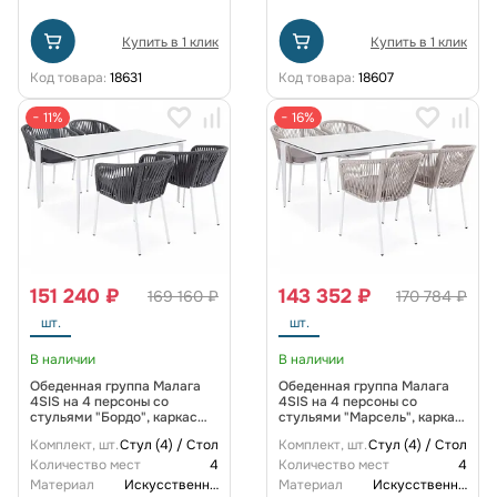
Купить в 1 клик
Купить в 1 клик
Код товара:
18631
Код товара:
18607
− 11%
− 16%
151 240 ₽
143 352 ₽
169 160 ₽
170 784 ₽
шт.
шт.
В наличии
В наличии
Обеденная группа Малага
Обеденная группа Малага
4SIS на 4 персоны со
4SIS на 4 персоны со
стульями "Бордо", каркас
стульями "Марсель", каркас
белый, роуп серый
белый, роуп бежевый
Комплект, шт.
Стул (4) / Стол
Комплект, шт.
Стул (4) / Стол
Количество мест
4
Количество мест
4
Материал
Искусственный ротанг
Материал
Искусственный ротанг