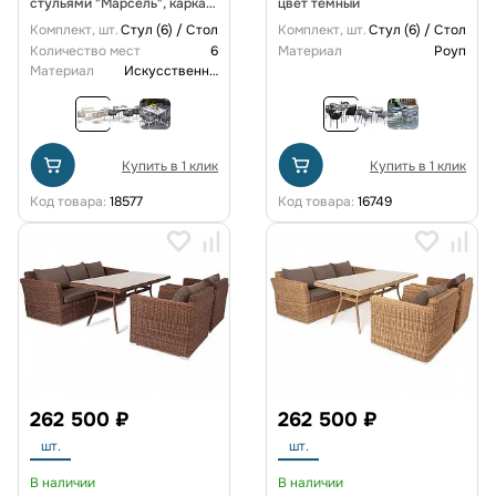
стульями "Марсель", каркас
цвет темный
белый, роуп бежевый
Комплект, шт.
Стул (6) / Стол
Комплект, шт.
Стул (6) / Стол
Количество мест
6
Материал
Роуп
Материал
Искусственный ротанг
Купить в 1 клик
Купить в 1 клик
Код товара:
18577
Код товара:
16749
262 500 ₽
262 500 ₽
шт.
шт.
В наличии
В наличии