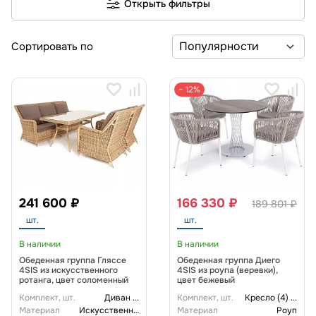
Открыть фильтры
Сортировать по
− 12%
241 600 ₽
166 330 ₽
189 801 ₽
шт.
шт.
В наличии
В наличии
Обеденная группа Гляссе
Обеденная группа Диего
4SIS из искусственного
4SIS из роупа (веревки),
ротанга, цвет соломенный
цвет бежевый
Комплект, шт.
Диван
...
Комплект, шт.
Кресло (4)
...
Материал
Искусственный ротанг
Материал
Роуп