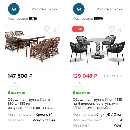
Купить в 1 клик
Купить в 1 клик
Код товара:
16715
Код товара:
16695
− 15%
147 500 ₽
129 048 ₽
152 451 ₽
шт.
шт.
В наличии
В наличии
Обеденная группа Латте–
Обеденная группа Лион 4SIS
140 L 4SIS из
на 4 персоны со стульями
искусственного ротанга,
"Лион" темно-серый,
цвет коричневый
круглый стол "серый гранит"
Комплект, шт.
Кресло (4)
...
Комплект, шт.
Стул (4) / Стол
Материал
Искусственный ротанг
Количество мест
4
Материал
Роуп