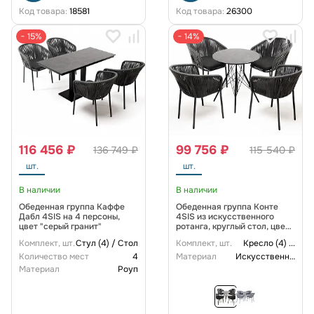
Код товара:
18581
Код товара:
26300
− 15%
− 14%
116 456 ₽
99 756 ₽
136 749 ₽
115 540 ₽
шт.
шт.
В наличии
В наличии
Обеденная группа Каффе
Обеденная группа Конте
Дабл 4SIS на 4 персоны,
4SIS из искусственного
цвет "серый гранит"
ротанга, круглый стол, цвет
серый гранит
Комплект, шт.
Стул (4) / Стол
Комплект, шт.
Кресло (4)
...
Количество мест
4
Материал
Искусственный ротанг
Материал
Роуп