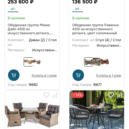
253 600 ₽
136 500 ₽
шт.
шт.
В наличии
В наличии
Обеденная группа Мокко
Обеденная группа Равенна
Дабл 4SIS из
4SIS из искусственного
искусственного ротанга,
ротанга, цвет соломенный
цвет соломенный
Комплект,
Диван (2) / Стол
Комплект, шт.
Стул (4) / Стол
шт.
Материал
Искусственный ротанг
Материал
Искусственный ротанг
Купить в 1 клик
Купить в 1 клик
Код товара:
16682
Код товара:
16677
− 14%