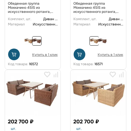
Обеденная группа
Обеденная группа
Моккачино 4SIS из
Моккачино 4SIS из
искусственного ротанга,
искусственного ротанга,
цвет коричневый
цвет соломенный
Комплект, шт.
Диван
...
Комплект, шт.
Диван
...
Материал
Искусственный ротанг
Материал
Искусственный ротанг
Купить в 1 клик
Купить в 1 клик
Код товара:
16572
Код товара:
16571
202 700 ₽
202 700 ₽
шт.
шт.