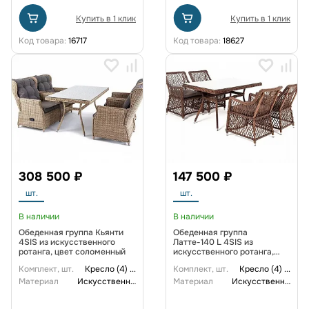
Купить в 1 клик
Купить в 1 клик
Код товара:
16717
Код товара:
18627
308 500 ₽
147 500 ₽
шт.
шт.
В наличии
В наличии
Обеденная группа Кьянти
Обеденная группа
4SIS из искусственного
Латте-140 L 4SIS из
ротанга, цвет соломенный
искусственного ротанга,
цвет коричневый
Комплект, шт.
Кресло (4)
...
Комплект, шт.
Кресло (4)
...
Материал
Искусственный ротанг
Материал
Искусственный ротанг