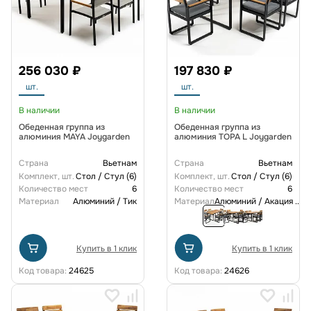
256 030 ₽
197 830 ₽
шт.
шт.
В наличии
В наличии
Обеденная группа из
Обеденная группа из
алюминия MAYA Joygarden
алюминия TOPA L Joygarden
Страна
Вьетнам
Страна
Вьетнам
Комплект, шт.
Стол / Стул (6)
Комплект, шт.
Стол / Стул (6)
Количество мест
6
Количество мест
6
Материал
Алюминий / Тик
Материал
Алюминий / Акация
...
Купить в 1 клик
Купить в 1 клик
Код товара:
24625
Код товара:
24626