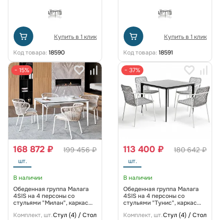
Купить в 1 клик
Купить в 1 клик
Код товара:
18590
Код товара:
18591
− 15%
− 37%
168 872 ₽
113 400 ₽
199 456 ₽
180 642 ₽
шт.
шт.
В наличии
В наличии
Обеденная группа Малага
Обеденная группа Малага
4SIS на 4 персоны со
4SIS на 4 персоны со
стульями "Милан", каркас
стульями "Тунис", каркас
белый, роуп бежевый
белый, роуп светло-серый
Комплект, шт.
Стул (4) / Стол
Комплект, шт.
Стул (4) / Стол