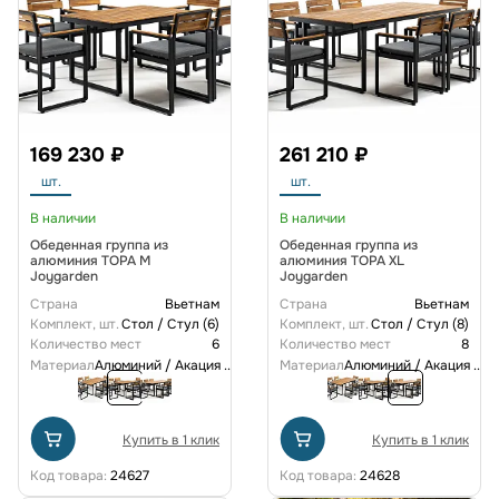
169 230 ₽
261 210 ₽
шт.
шт.
В наличии
В наличии
Обеденная группа из
Обеденная группа из
алюминия TOPA M
алюминия TOPA XL
Joygarden
Joygarden
Страна
Вьетнам
Страна
Вьетнам
Комплект, шт.
Стол / Стул (6)
Комплект, шт.
Стол / Стул (8)
Количество мест
6
Количество мест
8
Материал
Алюминий / Акация
...
Материал
Алюминий / Акация
...
Купить в 1 клик
Купить в 1 клик
Код товара:
24627
Код товара:
24628