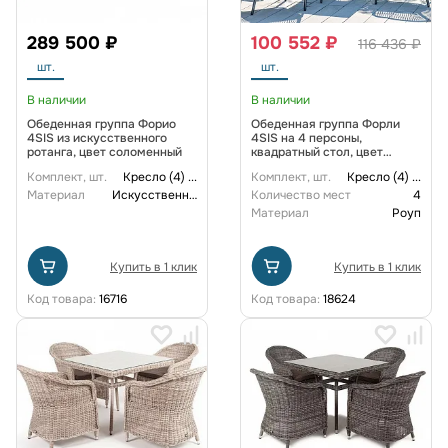
289 500 ₽
100 552 ₽
116 436 ₽
шт.
шт.
В наличии
В наличии
Обеденная группа Форио
Обеденная группа Форли
4SIS из искусственного
4SIS на 4 персоны,
ротанга, цвет соломенный
квадратный стол, цвет
"серый гранит"
Комплект, шт.
Кресло (4)
...
Комплект, шт.
Кресло (4)
...
Материал
Искусственный ротанг
Количество мест
4
Материал
Роуп
Купить в 1 клик
Купить в 1 клик
Код товара:
16716
Код товара:
18624