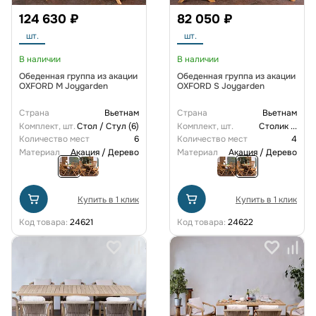
124 630 ₽
82 050 ₽
шт.
шт.
В наличии
В наличии
Обеденная группа из акации
Обеденная группа из акации
OXFORD M Joygarden
OXFORD S Joygarden
Страна
Вьетнам
Страна
Вьетнам
Комплект, шт.
Стол / Стул (6)
Комплект, шт.
Столик
...
Количество мест
6
Количество мест
4
Материал
Акация / Дерево
Материал
Акация / Дерево
Купить в 1 клик
Купить в 1 клик
Код товара:
24621
Код товара:
24622