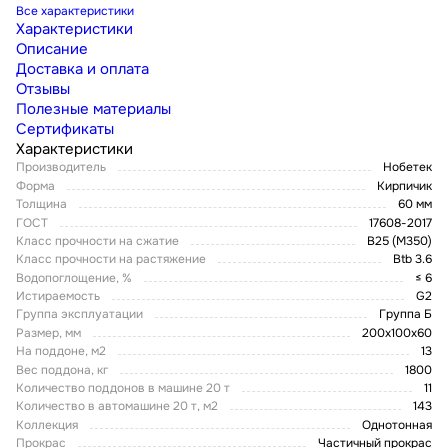
Все характеристики
Характеристики
Описание
Доставка и оплата
Отзывы
Полезные материалы
Сертификаты
Характеристики
Производитель
Нобетек
Форма
Кирпичик
Толщина
60 мм
ГОСТ
17608-2017
Класс прочности на сжатие
В25 (М350)
Класс прочности на растяжение
Btb 3.6
Водопоглощение, %
≤ 6
Истираемость
G2
Группа эксплуатации
Группа Б
Размер, мм
200х100х60
На поддоне, м2
13
Вес поддона, кг
1800
Количество поддонов в машине 20 т
11
Количество в автомашине 20 т, м2
143
Коллекция
Однотонная
Прокрас
Частичный прокрас