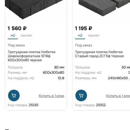
1 560 ₽
1 195 ₽
м2
паллет
м2
паллет
Под заказ
Под заказ
Тротуарная плитка Нобетек
Тротуарная плитка Нобетек
Широкоформатная 5П8ф
Старый город 2СГ5ф Черная
600x300x80 черная
Толщина
80 мм
Толщина
50 м
Размер, мм
600х300х80
На поддоне, м2
1
На поддоне, м2
10,8
Размеры, мм
240x160x50
.
Купить в 1 клик
Купить в 1 кли
Код товара:
25130
Код товара:
25102