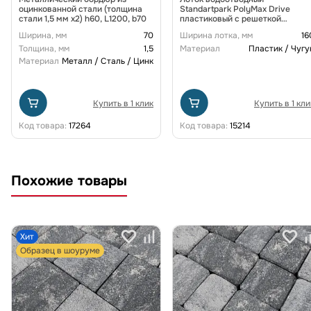
оцинкованной стали (толщина
Standartpark PolyMax Drive
стали 1,5 мм x2) h60, L1200, b70
пластиковый с решеткой
щелевой чугунной ВЧ кл. D
Ширина, мм
70
Ширина лотка, мм
16
(комплект) 0805034-М
Толщина, мм
1,5
Материал
Пластик / Чугу
Материал
Металл / Сталь / Цинк
Купить в 1 клик
Купить в 1 кли
Код товара:
17264
Код товара:
15214
Похожие товары
Хит
Образец в шоуруме