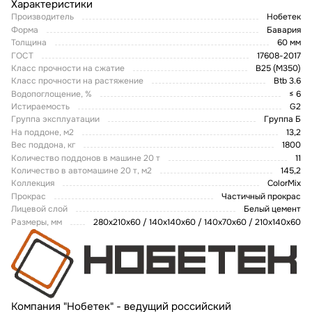
Характеристики
Производитель
Нобетек
Форма
Бавария
Толщина
60 мм
ГОСТ
17608-2017
Класс прочности на сжатие
В25 (М350)
Класс прочности на растяжение
Btb 3.6
Водопоглощение, %
≤ 6
Истираемость
G2
Группа эксплуатации
Группа Б
На поддоне, м2
13,2
Вес поддона, кг
1800
Количество поддонов в машине 20 т
11
Количество в автомашине 20 т, м2
145,2
Коллекция
ColorMix
Прокрас
Частичный прокрас
Лицевой слой
Белый цемент
Размеры, мм
280х210х60 / 140х140х60 / 140х70х60 / 210х140х60
Компания "Нобетек" - ведущий российский