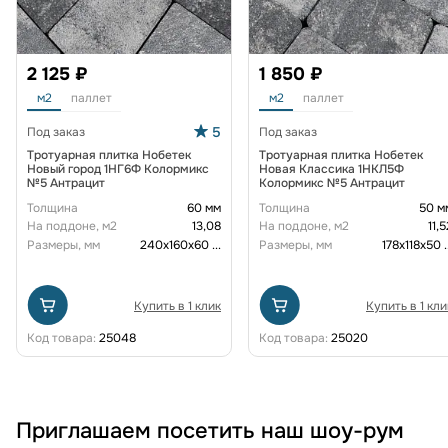
2 125 ₽
1 850 ₽
м2
паллет
м2
паллет
5
Под заказ
Под заказ
Тротуарная плитка Нобетек
Тротуарная плитка Нобетек
Новый город 1НГ6Ф Колормикс
Новая Классика 1НКЛ5Ф
№5 Антрацит
Колормикс №5 Антрацит
Толщина
60 мм
Толщина
50 м
На поддоне, м2
13,08
На поддоне, м2
11,5
Размеры, мм
240х160х60
...
Размеры, мм
178x118x50
.
Купить в 1 клик
Купить в 1 кли
Код товара:
25048
Код товара:
25020
Приглашаем посетить наш шоу-рум