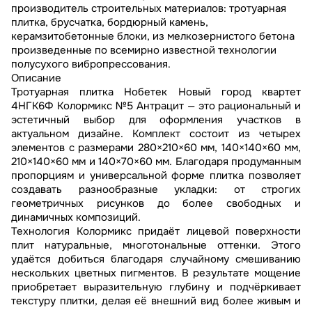
производитель строительных материалов: тротуарная
плитка, брусчатка, бордюрный камень,
керамзитобетонные блоки, из мелкозернистого бетона
произведенные по всемирно известной технологии
полусухого вибропрессования.
Описание
Тротуарная плитка Нобетек Новый город квартет
4НГК6Ф Колормикс №5 Антрацит — это рациональный и
эстетичный выбор для оформления участков в
актуальном дизайне. Комплект состоит из четырех
элементов с размерами 280×210×60 мм, 140×140×60 мм,
210×140×60 мм и 140×70×60 мм. Благодаря продуманным
пропорциям и универсальной форме плитка позволяет
создавать разнообразные укладки: от строгих
геометричных рисунков до более свободных и
динамичных композиций.
Технология Колормикс придаёт лицевой поверхности
плит натуральные, многотональные оттенки. Этого
удаётся добиться благодаря случайному смешиванию
нескольких цветных пигментов. В результате мощение
приобретает выразительную глубину и подчёркивает
текстуру плитки, делая её внешний вид более живым и