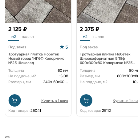
2 125 ₽
2 375 ₽
м2
паллет
м2
паллет
5
Под заказ
Под заказ
Тротуарная плитка Нобетек
Тротуарная плитка Нобетек
Новый город 1НГ6Ф Колормикс
Широкоформатная 5П8ф
№25 Шоколад
600x300x80 Колормикс №25
Шоколад
Толщина
60 мм
Толщина
80 м
На поддоне, м2
13,08
Размер, мм
600х300х8
Размеры, мм
240х160х60
...
На поддоне, м2
10,
Купить в 1 клик
Купить в 1 кли
Код товара:
25041
Код товара:
25112