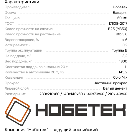
Характеристики
Производитель
Нобетек
Форма
Бавария
Толщина
60 мм
ГОСТ
17608-2017
Класс прочности на сжатие
В25 (М350)
Класс прочности на растяжение
Btb 3.6
Водопоглощение, %
≤ 6
Истираемость
G2
Группа эксплуатации
Группа Б
На поддоне, м2
13,2
Вес поддона, кг
1800
Количество поддонов в машине 20 т
11
Количество в автомашине 20 т, м2
145,2
Коллекция
ColorMix
Прокрас
Частичный прокрас
Лицевой слой
Белый цемент
Размеры, мм
280х210х60 / 140х140х60 / 140х70х60 / 210х140х60
Компания "Нобетек" - ведущий российский