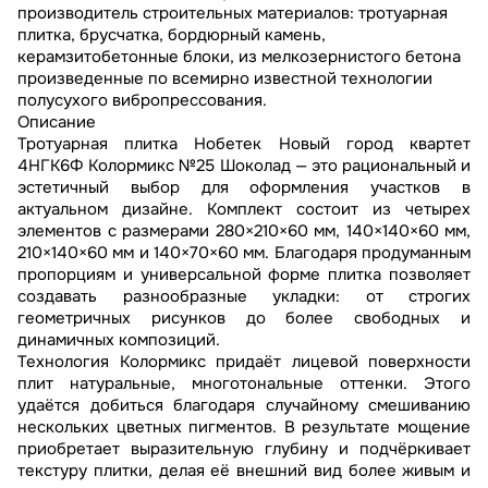
производитель строительных материалов: тротуарная
плитка, брусчатка, бордюрный камень,
керамзитобетонные блоки, из мелкозернистого бетона
произведенные по всемирно известной технологии
полусухого вибропрессования.
Описание
Тротуарная плитка Нобетек Новый город квартет
4НГК6Ф Колормикс №25 Шоколад — это рациональный и
эстетичный выбор для оформления участков в
актуальном дизайне. Комплект состоит из четырех
элементов с размерами 280×210×60 мм, 140×140×60 мм,
210×140×60 мм и 140×70×60 мм. Благодаря продуманным
пропорциям и универсальной форме плитка позволяет
создавать разнообразные укладки: от строгих
геометричных рисунков до более свободных и
динамичных композиций.
Технология Колормикс придаёт лицевой поверхности
плит натуральные, многотональные оттенки. Этого
удаётся добиться благодаря случайному смешиванию
нескольких цветных пигментов. В результате мощение
приобретает выразительную глубину и подчёркивает
текстуру плитки, делая её внешний вид более живым и