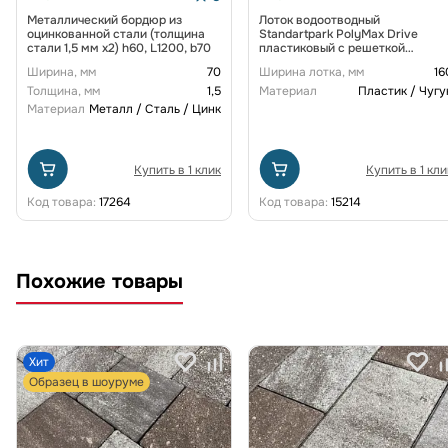
Металлический бордюр из
Лоток водоотводный
оцинкованной стали (толщина
Standartpark PolyMax Drive
стали 1,5 мм x2) h60, L1200, b70
пластиковый с решеткой
щелевой чугунной ВЧ кл. D
Ширина, мм
70
Ширина лотка, мм
16
(комплект) 0805034-М
Толщина, мм
1,5
Материал
Пластик / Чугу
Материал
Металл / Сталь / Цинк
Купить в 1 клик
Купить в 1 кли
Код товара:
17264
Код товара:
15214
Похожие товары
Хит
Образец в шоуруме