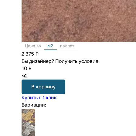
Цена за
м2
паллет
2 375 ₽
Вы дизайнер?
Получить условия
м2
В корзину
Купить в 1 клик
Вариации: