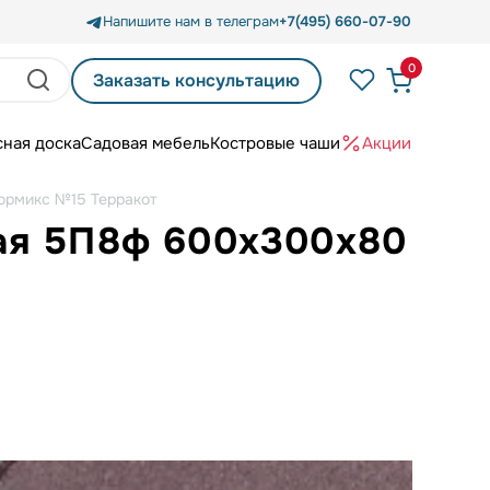
Напишите нам в телеграм
+7(495) 660-07-90
0
Заказать консультацию
сная доска
Садовая мебель
Костровые чаши
Акции
ормикс №15 Терракот
ая 5П8ф 600x300x80