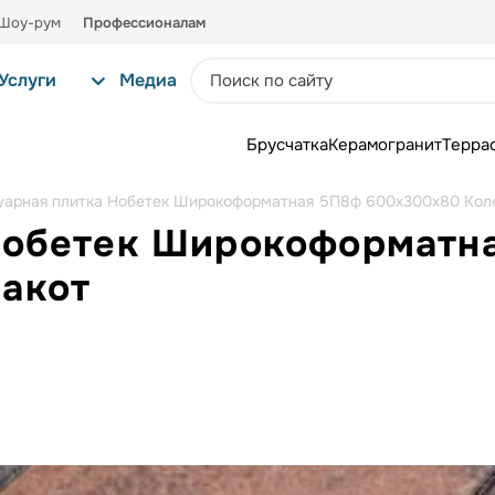
Шоу-рум
Профессионалам
Услуги
Медиа
Брусчатка
Керамогранит
Терра
уарная плитка Нобетек Широкоформатная 5П8ф 600x300x80 Кол
 Нобетек Широкоформатн
акот