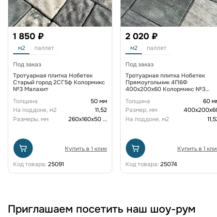
1 850 ₽
2 020 ₽
м2
паллет
м2
паллет
Под заказ
Под заказ
Тротуарная плитка Нобетек
Тротуарная плитка Нобетек
Старый город 2СГ5ф Колормикс
Прямоугольник 4П6Ф
№3 Малахит
400x200x60 Колормикс №3
Малахит
Толщина
50 мм
Толщина
60 м
На поддоне, м2
11,52
Размер, мм
400х200х6
Размеры, мм
260x160x50
...
На поддоне, м2
11,5
Купить в 1 клик
Купить в 1 кли
Код товара:
25091
Код товара:
25074
Приглашаем посетить наш шоу-рум