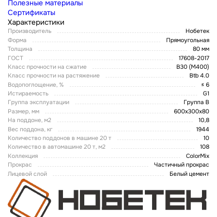
Полезные материалы
Сертификаты
Характеристики
Производитель
Нобетек
Форма
Прямоугольная
Толщина
80 мм
ГОСТ
17608-2017
Класс прочности на сжатие
В30 (М400)
Класс прочности на растяжение
Btb 4.0
Водопоглощение, %
≤ 6
Истираемость
G1
Группа эксплуатации
Группа В
Размер, мм
600х300х80
На поддоне, м2
10,8
Вес поддона, кг
1944
Количество поддонов в машине 20 т
10
Количество в автомашине 20 т, м2
108
Коллекция
ColorMix
Прокрас
Частичный прокрас
Лицевой слой
Белый цемент