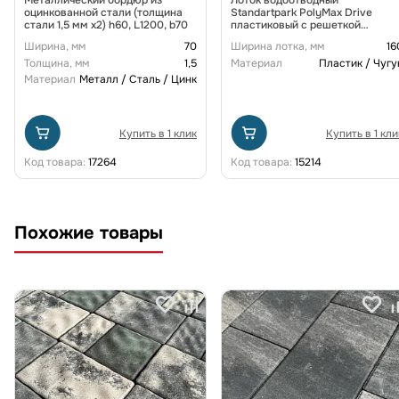
оцинкованной стали (толщина
Standartpark PolyMax Drive
стали 1,5 мм x2) h60, L1200, b70
пластиковый с решеткой
щелевой чугунной ВЧ кл. D
Ширина, мм
70
Ширина лотка, мм
16
(комплект) 0805034-М
Толщина, мм
1,5
Материал
Пластик / Чугу
Материал
Металл / Сталь / Цинк
Купить в 1 клик
Купить в 1 кли
Код товара:
17264
Код товара:
15214
Похожие товары