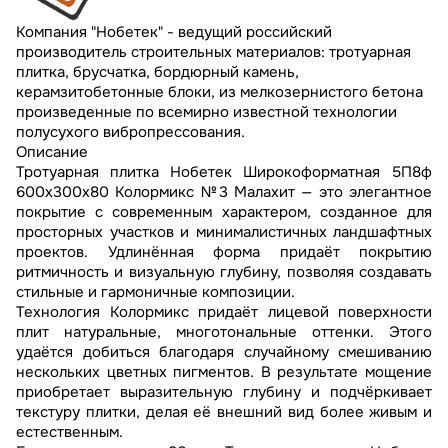
Компания "Нобетек" - ведущий российский
производитель строительных материалов: тротуарная
плитка, брусчатка, бордюрный камень,
керамзитобетонные блоки, из мелкозернистого бетона
произведенные по всемирно известной технологии
полусухого вибропрессования.
Описание
Тротуарная плитка Нобетек Широкоформатная 5П8ф
600x300x80 Колормикс №3 Малахит — это элегантное
покрытие с современным характером, созданное для
просторных участков и минималистичных ландшафтных
проектов. Удлинённая форма придаёт покрытию
ритмичность и визуальную глубину, позволяя создавать
стильные и гармоничные композиции.
Технология Колормикс придаёт лицевой поверхности
плит натуральные, многотональные оттенки. Этого
удаётся добиться благодаря случайному смешиванию
нескольких цветных пигментов. В результате мощение
приобретает выразительную глубину и подчёркивает
текстуру плитки, делая её внешний вид более живым и
естественным.