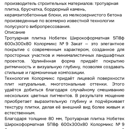
производитель строительных материалов: тротуарная
плитка, брусчатка, бордюрный камень,
керамзитобетонные блоки, из мелкозернистого бетона
произведенные по всемирно известной технологии
полусухого вибропрессования.
Описание
Тротуарная плитка Нобетек Широкоформатная 5П8ф
600x300x80 Колормикс №9 Закат — это элегантное
покрытие с современным характером, созданное для
просторных участков и минималистичных ландшафтных
проектов. Удлинённая форма придаёт покрытию
ритмичность и визуальную глубину, позволяя создавать
стильные и гармоничные композиции.
Технология Колормикс придаёт лицевой поверхности
плит натуральные, многотональные оттенки. Этого
удаётся добиться благодаря случайному смешиванию
нескольких цветных пигментов. В результате мощение
приобретает выразительную глубину и подчёркивает
текстуру плитки, делая её внешний вид более живым и
естественным.
Благодаря толщине 80 мм, Тротуарная плитка Нобетек
Широкоформатная 5П8ф 600x300x80 Колормикс №9