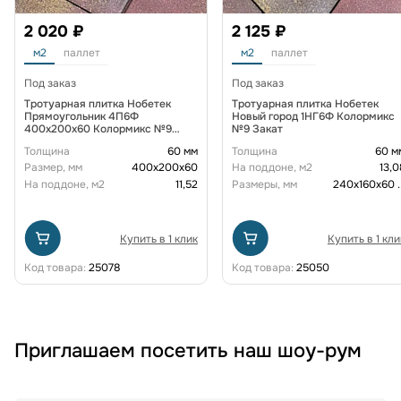
2 020 ₽
2 125 ₽
м2
паллет
м2
паллет
Под заказ
Под заказ
Тротуарная плитка Нобетек
Тротуарная плитка Нобетек
Прямоугольник 4П6Ф
Новый город 1НГ6Ф Колормикс
400x200x60 Колормикс №9
№9 Закат
Закат
Толщина
60 мм
Толщина
60 м
Размер, мм
400х200х60
На поддоне, м2
13,0
На поддоне, м2
11,52
Размеры, мм
240х160х60
.
Купить в 1 клик
Купить в 1 кли
Код товара:
25078
Код товара:
25050
Приглашаем посетить наш шоу-рум