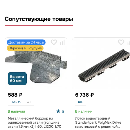
Сопутствующие товары
Доставим за 24 часа
Образец в шоуруме
588 ₽
6 736 ₽
пог. м.
шт
шт.
5
В наличии
В наличии
Металлический бордюр из
Лоток водоотводный
оцинкованной стали (толщина
Standartpark PolyMax Drive
стали 1,5 мм x2) h60, L1200, b70
пластиковый с решеткой