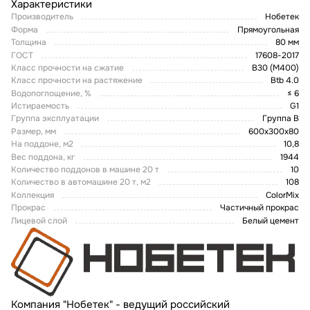
Характеристики
Производитель
Нобетек
Форма
Прямоугольная
Толщина
80 мм
ГОСТ
17608-2017
Класс прочности на сжатие
В30 (М400)
Класс прочности на растяжение
Btb 4.0
Водопоглощение, %
≤ 6
Истираемость
G1
Группа эксплуатации
Группа В
Размер, мм
600х300х80
На поддоне, м2
10,8
Вес поддона, кг
1944
Количество поддонов в машине 20 т
10
Количество в автомашине 20 т, м2
108
Коллекция
ColorMix
Прокрас
Частичный прокрас
Лицевой слой
Белый цемент
Компания "Нобетек" - ведущий российский