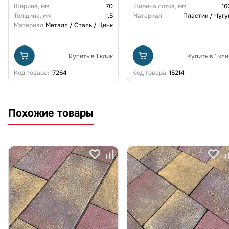
щелевой чугунной ВЧ кл. D
Ширина, мм
70
Ширина лотка, мм
16
(комплект) 0805034-М
Толщина, мм
1,5
Материал
Пластик / Чугу
Материал
Металл / Сталь / Цинк
Купить в 1 клик
Купить в 1 кли
Код товара:
17264
Код товара:
15214
Похожие товары