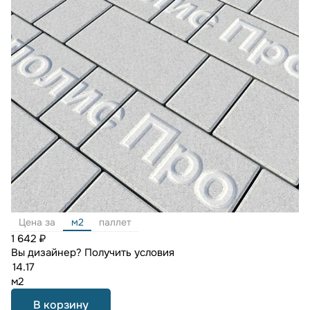
Цена за
м2
паллет
1 642 ₽
Вы дизайнер?
Получить условия
м2
В корзину