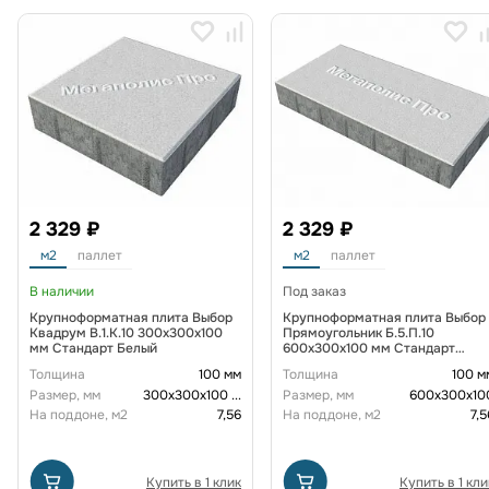
2 329 ₽
2 329 ₽
м2
паллет
м2
паллет
В наличии
Под заказ
Крупноформатная плита Выбор
Крупноформатная плита Выбор
Квадрум В.1.К.10 300х300х100
Прямоугольник Б.5.П.10
мм Стандарт Белый
600х300х100 мм Стандарт
Белый
Толщина
100 мм
Толщина
100 м
Размер, мм
300х300х100
...
Размер, мм
600х300х10
На поддоне, м2
7,56
На поддоне, м2
7,5
Купить в 1 клик
Купить в 1 кли