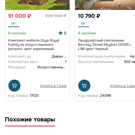
91 000 ₽
10 790 ₽
209 900 ₽
шт.
шт.
5
В наличии
В наличии
Комплект мебели Zoya Royal
Ландшафтный светильник
Family из искусственного
Barclay Street Maytoni O013FL-
ротанга, цвет коричневый
L9B цвет Черный
Комплект, шт.
Диван
...
Комплектация лампочками
Не
Количество мест
7
Высота светильника
500 м
Материал
Искусственный ротанг
Купить в 1 клик
Купить в 1 кли
Код товара:
17031
Код товара:
24099
Похожие товары