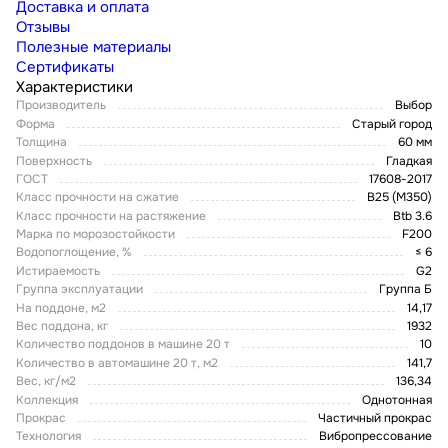
Доставка и оплата
Отзывы
Полезные материалы
Сертификаты
Характеристики
Производитель
Выбор
Форма
Старый город
Толщина
60 мм
Поверхность
Гладкая
ГОСТ
17608-2017
Класс прочности на сжатие
В25 (М350)
Класс прочности на растяжение
Btb 3.6
Марка по морозостойкости
F200
Водопоглощение, %
≤ 6
Истираемость
G2
Группа эксплуатации
Группа Б
На поддоне, м2
14,17
Вес поддона, кг
1932
Количество поддонов в машине 20 т
10
Количество в автомашине 20 т, м2
141,7
Вес, кг/м2
136,34
Коллекция
Однотонная
Прокрас
Частичный прокрас
Технология
Вибропрессование