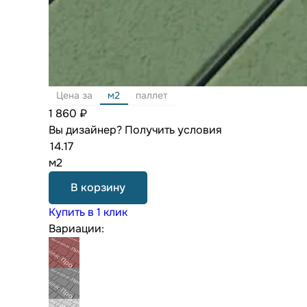
Цена за
м2
паллет
1 860 ₽
Вы дизайнер?
Получить условия
м2
В корзину
Купить в 1 клик
Вариации: