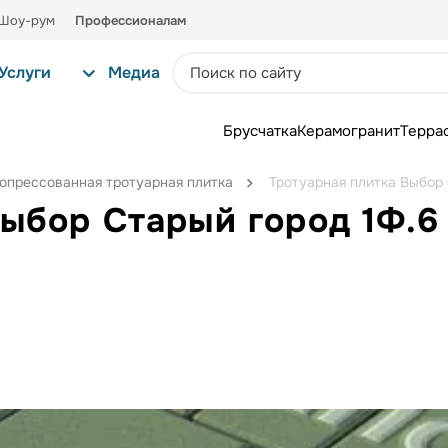
Шоу-рум
Профессионалам
Услуги
Медиа
Брусчатка
Керамогранит
Терра
опрессованная тротуарная плитка
Тротуарная плитка Выбор 
Выбор Старый город 1Ф.6