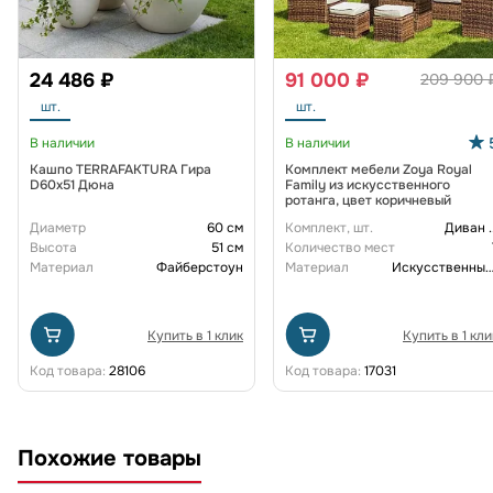
24 486 ₽
91 000 ₽
209 900 
шт.
шт.
В наличии
В наличии
Кашпо TERRAFAKTURA Гира
Комплект мебели Zoya Royal
D60х51 Дюна
Family из искусственного
ротанга, цвет коричневый
Диаметр
60 см
Комплект, шт.
Диван
.
Высота
51 см
Количество мест
Материал
Файберстоун
Материал
Искусственный рот
Купить в 1 клик
Купить в 1 кли
Код товара:
28106
Код товара:
17031
Похожие товары