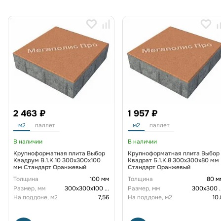
2 463 ₽
1 957 ₽
м2
паллет
м2
паллет
В наличии
В наличии
Крупноформатная плита Выбор
Крупноформатная плита Выбор
Квадрум В.1.К.10 300х300х100
Квадрат Б.1.К.8 300х300х80 мм
мм Стандарт Оранжевый
Стандарт Оранжевый
Толщина
100 мм
Толщина
80 м
Размер, мм
300х300х100
...
Размер, мм
300х300
.
На поддоне, м2
7,56
На поддоне, м2
10.