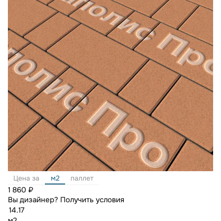
Цена за
м2
паллет
1 860 ₽
Вы дизайнер?
Получить условия
м2