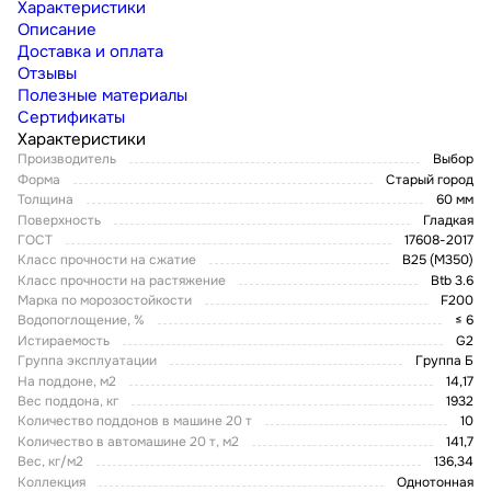
Характеристики
Описание
Доставка и оплата
Отзывы
Полезные материалы
Сертификаты
Характеристики
Производитель
Выбор
Форма
Старый город
Толщина
60 мм
Поверхность
Гладкая
ГОСТ
17608-2017
Класс прочности на сжатие
В25 (М350)
Класс прочности на растяжение
Btb 3.6
Марка по морозостойкости
F200
Водопоглощение, %
≤ 6
Истираемость
G2
Группа эксплуатации
Группа Б
На поддоне, м2
14,17
Вес поддона, кг
1932
Количество поддонов в машине 20 т
10
Количество в автомашине 20 т, м2
141,7
Вес, кг/м2
136,34
Коллекция
Однотонная