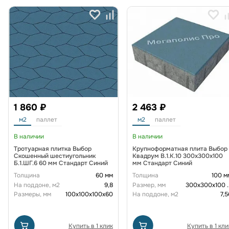
1 860 ₽
2 463 ₽
м2
паллет
м2
паллет
В наличии
В наличии
Тротуарная плитка Выбор
Крупноформатная плита Выбор
Скошенный шестиугольник
Квадрум В.1.К.10 300х300х100
Б.1.ШГ.6 60 мм Стандарт Синий
мм Стандарт Синий
Толщина
60 мм
Толщина
100 м
На поддоне, м2
9,8
Размер, мм
300х300х100
.
Размеры, мм
100х100х100х60
На поддоне, м2
7,5
Купить в 1 клик
Купить в 1 кли