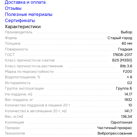
Доставка и оплата
Отзывы
Полезные материалы
Сертификаты
Характеристики
Производитель
Выбор
Форма
Старый город
Толщина
60 мм
Поверхность
Гладкая
ГОСТ
17608-2017
Класс прочности на сжатие
В25 (М350)
Класс прочности на растяжение
Btb 3.6
Марка по морозостойкости
F200
Водопоглощение, %
≤ 6
Истираемость
G2
Группа эксплуатации
Группа Б
На поддоне, м2
14,17
Вес поддона, кг
1932
Количество поддонов в машине 20 т
10
Количество в автомашине 20 т, м2
141,7
Вес, кг/м2
136,34
Коллекция
Однотонная
Прокрас
Частичный прокрас
Технология
Вибропрессование