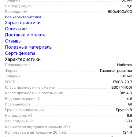
Толщина
100 мм
На поддоне, м2
9,6
Размеры, мм
600х400х100
Все характеристики
Характеристики
Описание
Доставка и оплата
Отзывы
Полезные материалы
Сертификаты
Характеристики
Производитель
Нобетек
Форма
Газонная решетка
Толщина
100 мм
ГОСТ
17608-2017
Класс прочности на сжатие
В30 (М400)
Класс прочности на растяжение
Btb 4.0
Водопоглощение, %
≤ 6
Истираемость
G1
Группа эксплуатации
Группа В
На поддоне, м2
9,6
Вес поддона, кг
1380
Количество поддонов в машине 20 т
14
Количество в автомашине 20 т, м2
134,4