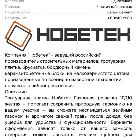
Коллекция
Однотонная
Прокрас
Частичный прокрас
Лицевой слой
Серый цемент
Размеры, мм
600х400х100
Компания "Нобетек" - ведущий российский
производитель строительных материалов: тротуарная
плитка, брусчатка, бордюрный камень,
керамзитобетонные блоки, из мелкозернистого бетона
произведенные по всемирно известной технологии
полусухого вибропрессования.
Описание
Тротуарная плитка Нобетек Газонная решетка 1РД10
желтая — помогает сохранить природную гармонию на
вашем участке — вы сможете наслаждаться зелёным
газоном и ароматом свежей травы после дождя, без
ущерба для удобства и функциональности. Варианты
оформления зависят только от вашего замысла:
отверстия можно засыпать мелким щебнем для