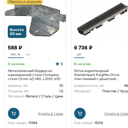
Образец в шоуруме
588 ₽
6 736 ₽
пог. м.
шт
шт.
5
В наличии
В наличии
Металлический бордюр из
Лоток водоотводный
оцинкованной стали (толщина
Standartpark PolyMax Drive
стали 1,5 мм x2) h60, L1200, b70
пластиковый с решеткой
щелевой чугунной ВЧ кл. D
Ширина, мм
70
Ширина лотка, мм
16
(комплект) 0805034-М
Толщина, мм
1,5
Материал
Пластик / Чугу
Материал
Металл / Сталь / Цинк
Купить в 1 клик
Купить в 1 кли
Код товара:
17264
Код товара:
15214