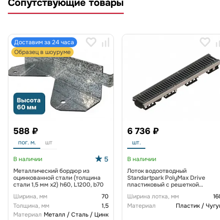
Сопутствующие товары
Доставим за 24 часа
Образец в шоуруме
588 ₽
6 736 ₽
пог. м.
шт
шт.
5
В наличии
В наличии
Металлический бордюр из
Лоток водоотводный
оцинкованной стали (толщина
Standartpark PolyMax Drive
стали 1,5 мм x2) h60, L1200, b70
пластиковый с решеткой
щелевой чугунной ВЧ кл. D
Ширина, мм
70
Ширина лотка, мм
16
(комплект) 0805034-М
Толщина, мм
1,5
Материал
Пластик / Чугу
Материал
Металл / Сталь / Цинк