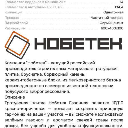
Количество поддонов в машине 20 т
14
Количество в автомашине 20 т, м2
134,4
Коллекция
Однотонная
Прокрас
Частичный прокрас
Лицевой слой
Серый цемент
Размеры, мм
600х400х100
Компания "Нобетек" - ведущий российский
производитель строительных материалов: тротуарная
плитка, брусчатка, бордюрный камень,
керамзитобетонные блоки, из мелкозернистого бетона
произведенные по всемирно известной технологии
полусухого вибропрессования.
Описание
Тротуарная плитка Нобетек Газонная решетка 1РД10
красно-коричневая — помогает сохранить природную
гармонию на вашем участке — вы сможете наслаждаться
зелёным газоном и ароматом свежей травы после
дождя, без ущерба для удобства и функциональности.