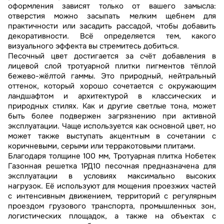
оформления зависят только от вашего замысла:
отверстия можно засыпать мелким щебнем для
практичности или засадить рассадой, чтобы добавить
декоративности. Всё определяется тем, какого
визуального эффекта вы стремитесь добиться.
Песочный цвет достигается за счёт добавления в
лицевой слой тротуарной плитки пигментов тёплой
бежево-жёлтой гаммы. Это природный, нейтральный
оттенок, который хорошо сочетается с окружающим
ландшафтом и архитектурой в классических и
природных стилях. Как и другие светлые тона, может
быть более подвержен загрязнению при активной
эксплуатации. Чаще используется как основной цвет, но
может также выступать акцентным в сочетании с
коричневыми, серыми или терракотовыми плитами.
Благодаря толщине 100 мм, Тротуарная плитка Нобетек
Газонная решетка 1РД10 песочная предназначена для
эксплуатации в условиях максимально высоких
нагрузок. Её используют для мощения проезжих частей
с интенсивным движением, территорий с регулярным
проездом грузового транспорта, промышленных зон,
логистических площадок, а также на объектах с