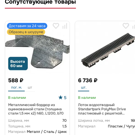
Сопутствующие товары
Доставим за 24 часа
Образец в шоуруме
588 ₽
6 736 ₽
пог. м.
шт
шт.
5
В наличии
В наличии
Металлический бордюр из
Лоток водоотводный
оцинкованной стали (толщина
Standartpark PolyMax Drive
стали 1,5 мм x2) h60, L1200, b70
пластиковый с решеткой
щелевой чугунной ВЧ кл. D
Ширина, мм
70
Ширина лотка, мм
16
(комплект) 0805034-М
Толщина, мм
1,5
Материал
Пластик / Чугу
Материал
Металл / Сталь / Цинк