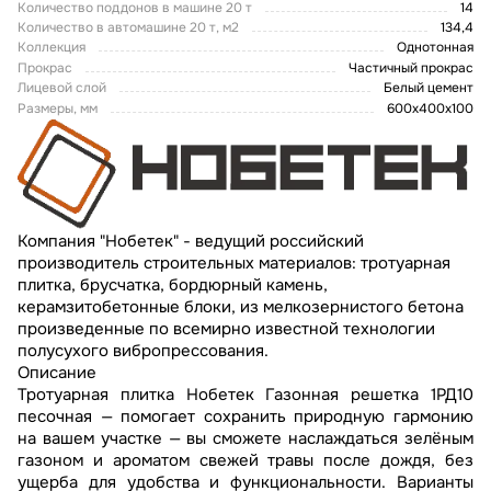
Количество поддонов в машине 20 т
14
Количество в автомашине 20 т, м2
134,4
Коллекция
Однотонная
Прокрас
Частичный прокрас
Лицевой слой
Белый цемент
Размеры, мм
600х400х100
Компания "Нобетек" - ведущий российский
производитель строительных материалов: тротуарная
плитка, брусчатка, бордюрный камень,
керамзитобетонные блоки, из мелкозернистого бетона
произведенные по всемирно известной технологии
полусухого вибропрессования.
Описание
Тротуарная плитка Нобетек Газонная решетка 1РД10
песочная — помогает сохранить природную гармонию
на вашем участке — вы сможете наслаждаться зелёным
газоном и ароматом свежей травы после дождя, без
ущерба для удобства и функциональности. Варианты