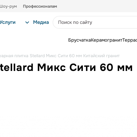
Шоу-рум
Профессионалам
Услуги
Медиа
Брусчатка
Керамогранит
Терра
уарная плитка Stellard Микс Сити 60 мм Китайский гранит
tellard Микс Сити 60 мм