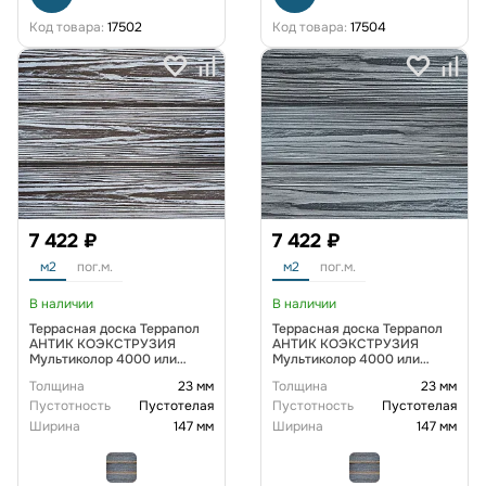
Код товара:
17502
Код товара:
17504
7 422 ₽
7 422 ₽
м2
пог.м.
м2
пог.м.
В наличии
В наличии
Террасная доска Террапол
Террасная доска Террапол
АНТИК КОЭКСТРУЗИЯ
АНТИК КОЭКСТРУЗИЯ
Мультиколор 4000 или
Мультиколор 4000 или
3000х147х23 мм, цвет Троя
3000х147х23 мм, цвет
Толщина
23 мм
Толщина
23 мм
Феникс
Пустотность
Пустотелая
Пустотность
Пустотелая
Ширина
147 мм
Ширина
147 мм