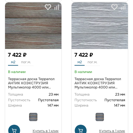
7 422 ₽
7 422 ₽
м2
пог.м.
м2
пог.м.
В наличии
В наличии
Террасная доска Террапол
Террасная доска Террапол
АНТИК КОЭКСТРУЗИЯ
АНТИК КОЭКСТРУЗИЯ
Мультиколор 4000 или
Мультиколор 4000 или
3000х147х23 мм, цвет
3000х147х23 мм, цвет
Толщина
23 мм
Толщина
23 мм
Саламис
Санторини
Пустотность
Пустотелая
Пустотность
Пустотелая
Ширина
147 мм
Ширина
147 мм
Купить в 1 клик
Купить в 1 клик