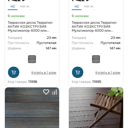
м2
пог.м.
м2
пог.м.
В наличии
В наличии
Террасная доска Террапол
Террасная доска Террапол
АНТИК КОЭКСТРУЗИЯ
АНТИК КОЭКСТРУЗИЯ
Мультиколор 4000 или
Мультиколор 4000 или
3000х147х23 мм, цвет Аргос
3000х147х23 мм, цвет
Толщина
23 мм
Толщина
23 мм
Барселона
Пустотность
Пустотелая
Пустотность
Пустотелая
Ширина
147 мм
Ширина
147 мм
Купить в 1 клик
Купить в 1 клик
Код товара:
17496
Код товара:
17495