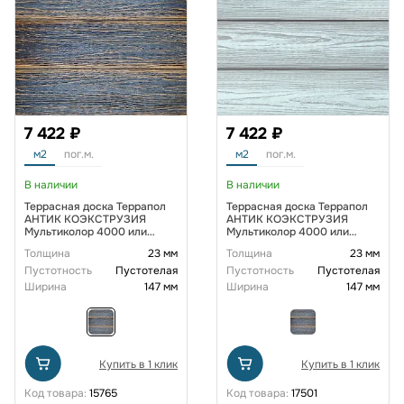
7 422 ₽
7 422 ₽
м2
пог.м.
м2
пог.м.
В наличии
В наличии
Террасная доска Террапол
Террасная доска Террапол
АНТИК КОЭКСТРУЗИЯ
АНТИК КОЭКСТРУЗИЯ
Мультиколор 4000 или
Мультиколор 4000 или
3000х147х23 мм, цвет
3000х147х23 мм, цвет Пегас
Толщина
23 мм
Толщина
23 мм
Олимп
Пустотность
Пустотелая
Пустотность
Пустотелая
Ширина
147 мм
Ширина
147 мм
Купить в 1 клик
Купить в 1 клик
Код товара:
15765
Код товара:
17501