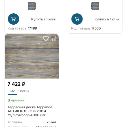
Купить в 1 клик
Купить в 1 клик
Код товара:
17499
Код товара:
17505
7 422 ₽
м2
пог.м.
В наличии
Террасная доска Террапол
АНТИК КОЭКСТРУЗИЯ
Мультиколор 4000 или
3000х147х23 мм, цвет Эфес
Толщина
23 мм