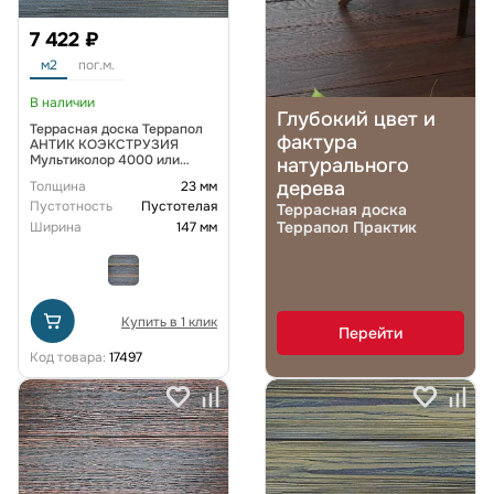
7 422 ₽
м2
пог.м.
В наличии
Глубокий цвет и
Террасная доска Террапол
фактура
АНТИК КОЭКСТРУЗИЯ
Мультиколор 4000 или
натурального
3000х147х23 мм, цвет
дерева
Толщина
23 мм
Вавилон
Пустотность
Пустотелая
Террасная доска
Террапол Практик
Ширина
147 мм
Купить в 1 клик
Перейти
Код товара:
17497