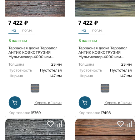
7 422 ₽
7 422 ₽
м2
пог.м.
м2
пог.м.
В наличии
В наличии
Террасная доска Террапол
Террасная доска Террапол
АНТИК КОЭКСТРУЗИЯ
АНТИК КОЭКСТРУЗИЯ
Мультиколор 4000 или
Мультиколор 4000 или
3000х147х23 мм, цвет
3000х147х23 мм, цвет
Толщина
23 мм
Толщина
23 мм
Везувий
Гефест
Пустотность
Пустотелая
Пустотность
Пустотелая
Ширина
147 мм
Ширина
147 мм
Купить в 1 клик
Купить в 1 клик
Код товара:
15769
Код товара:
17498