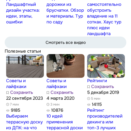
Ландшафтный
дорожки из
самостоятельно
дизайн участка:
брусчатки. Обзор
обустроить
идеи, этапы,
и материалы. Тур
владение на 11
ошибки
по саду
сотках. Хаус тур
плюс идеи
ландшафта
Смотреть все видео
Полезные статьи
Советы и
Советы и
Рейтинги
лайфхаки
лайфхаки
Сохранить
Сохранить
Сохранить
5 декабря 2019
22 сентября 2023
4 марта 2020
5 мин
14115
7 мин
3 мин
9185
10876
Рейтинг
Выбираем
10 идей
производителей
террасную доску
применения
декинга или
из ДПК: на что
террасной доски
топ-3 лучших