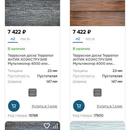
7 422 ₽
7 422 ₽
м2
пог.м.
м2
пог.м.
В наличии
В наличии
Террасная доска Террапол
Террасная доска Террапол
АНТИК КОЭКСТРУЗИЯ
АНТИК КОЭКСТРУЗИЯ
Мультиколор 4000 или
Мультиколор 4000 или
3000х147х23 мм, цвет
3000х147х23 мм, цвет
Толщина
23 мм
Толщина
23 мм
Космос
Неаполь
Пустотность
Пустотелая
Пустотность
Пустотелая
Ширина
147 мм
Ширина
147 мм
Купить в 1 клик
Купить в 1 клик
Код товара:
15768
Код товара:
17500