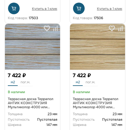
Купить в 1 клик
Купить в 1 клик
Код товара:
17503
Код товара:
17506
7 422 ₽
7 422 ₽
м2
пог.м.
м2
пог.м.
В наличии
В наличии
Террасная доска Террапол
Террасная доска Террапол
АНТИК КОЭКСТРУЗИЯ
АНТИК КОЭКСТРУЗИЯ
Мультиколор 4000 или
Мультиколор 4000 или
3000х147х23 мм, цвет
3000х147х23 мм, цвет
Толщина
23 мм
Толщина
23 мм
Флоренция
Эллада
Пустотность
Пустотелая
Пустотность
Пустотелая
Ширина
147 мм
Ширина
147 мм