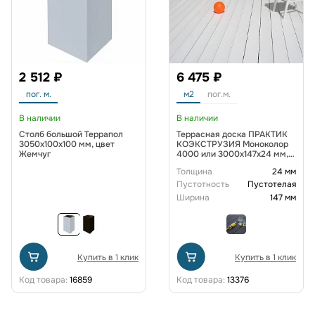
2 512 ₽
6 475 ₽
пог. м.
м2
пог.м.
В наличии
В наличии
Столб большой Террапол
Террасная доска ПРАКТИК
3050х100х100 мм, цвет
КОЭКСТРУЗИЯ Моноколор
Жемчуг
4000 или 3000х147х24 мм,
цвет Белый жемчуг
Толщина
24 мм
Пустотность
Пустотелая
Ширина
147 мм
Купить в 1 клик
Купить в 1 клик
Код товара:
16859
Код товара:
13376