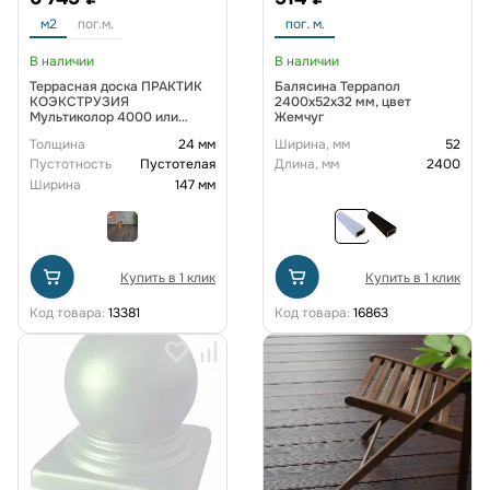
м2
пог.м.
пог. м.
В наличии
В наличии
Террасная доска ПРАКТИК
Балясина Террапол
КОЭКСТРУЗИЯ
2400х52х32 мм, цвет
Мультиколор 4000 или
Жемчуг
3000х147х24 мм, цвет
Толщина
24 мм
Ширина, мм
52
Арктика
Пустотность
Пустотелая
Длина, мм
2400
Ширина
147 мм
Купить в 1 клик
Купить в 1 клик
Код товара:
13381
Код товара:
16863