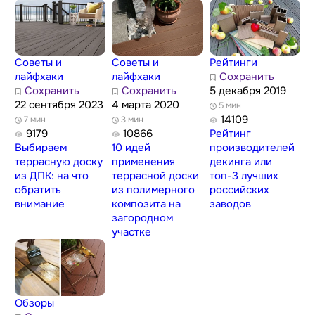
Советы и
Советы и
Рейтинги
лайфхаки
лайфхаки
Сохранить
Сохранить
Сохранить
5 декабря 2019
22 сентября 2023
4 марта 2020
5 мин
14109
7 мин
3 мин
9179
10866
Рейтинг
Выбираем
10 идей
производителей
террасную доску
применения
декинга или
из ДПК: на что
террасной доски
топ-3 лучших
обратить
из полимерного
российских
внимание
композита на
заводов
загородном
участке
Обзоры