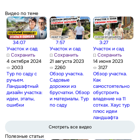
Видео по теме
34:07
7:57
3:27
Участок и сад
Участок и сад
Участок и сад
Сохранить
Сохранить
Сохранить
4 октября 2024
21 августа 2023
14 июня 2023
2003
2260
3127
Тур по саду с
Обзор участка.
Обзор участка.
ручьем.
Садовые
Как
Ландшафтный
дорожки из
самостоятельно
дизайн участка:
брусчатки. Обзор
обустроить
идеи, этапы,
и материалы. Тур
владение на 11
ошибки
по саду
сотках. Хаус тур
плюс идеи
ландшафта
Смотреть все видео
Полезные статьи