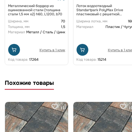
Металлический бордюр из
Лоток водоотводный
оцинкованной стали (толщина
Standartpark PolyMax Drive
стали 1,5 мм x2) h60, L1200, b70
пластиковый с решеткой
щелевой чугунной ВЧ кл. D
Ширина, мм
70
Ширина лотка, мм
16
(комплект) 0805034-М
Толщина, мм
1,5
Материал
Пластик / Чугу
Материал
Металл / Сталь / Цинк
Купить в 1 клик
Купить в 1 кли
Код товара:
17264
Код товара:
15214
Похожие товары