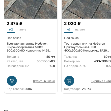
2 375 ₽
2 020 ₽
м2
паллет
м2
паллет
Под заказ
Под заказ
Тротуарная плитка Нобетек
Тротуарная плитка Нобетек
Широкоформатная 5П8ф
Прямоугольник 4П6Ф
600x300x80 Колормикс №29
400x200x60 Колормикс №29
Вулкан
Вулкан
Толщина
80 мм
Толщина
60 м
Размер, мм
600х300х80
Размер, мм
400х200х6
На поддоне, м2
10,8
На поддоне, м2
11,5
Купить в 1 клик
Купить в 1 кли
Код товара:
25116
Код товара:
25073