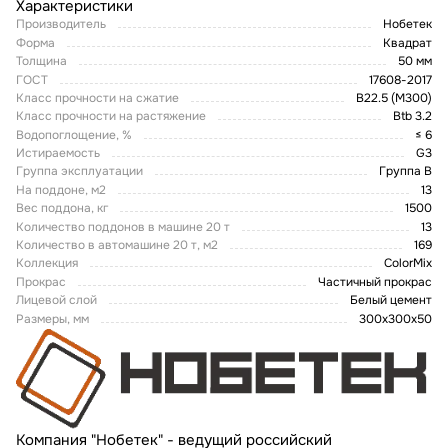
Характеристики
Производитель
Нобетек
Форма
Квадрат
Толщина
50 мм
ГОСТ
17608-2017
Класс прочности на сжатие
B22.5 (M300)
Класс прочности на растяжение
Btb 3.2
Водопоглощение, %
≤ 6
Истираемость
G3
Группа эксплуатации
Группа В
На поддоне, м2
13
Вес поддона, кг
1500
Количество поддонов в машине 20 т
13
Количество в автомашине 20 т, м2
169
Коллекция
ColorMix
Прокрас
Частичный прокрас
Лицевой слой
Белый цемент
Размеры, мм
300х300х50
Компания "Нобетек" - ведущий российский