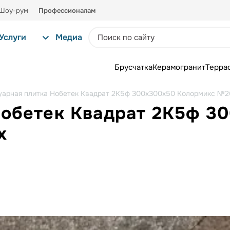
Шоу-рум
Профессионалам
Услуги
Медиа
Брусчатка
Керамогранит
Терра
уарная плитка Нобетек Квадрат 2К5ф 300x300x50 Колормикс №2
Нобетек Квадрат 2К5ф 3
х