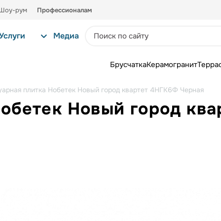
Шоу-рум
Профессионалам
Услуги
Медиа
Брусчатка
Керамогранит
Терра
уарная плитка Нобетек Новый город квартет 4НГК6Ф Черная
Нобетек Новый город кв