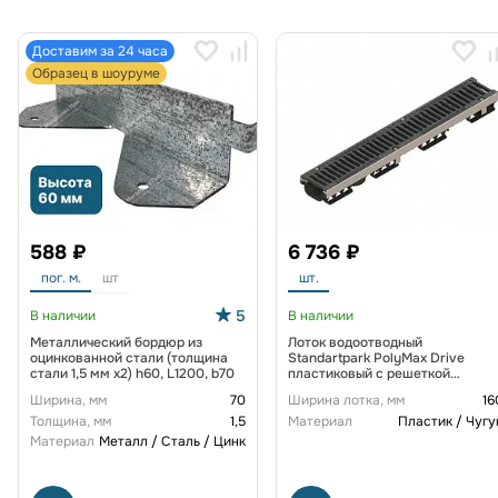
Доставим за 24 часа
Образец в шоуруме
588 ₽
6 736 ₽
пог. м.
шт
шт.
5
В наличии
В наличии
Металлический бордюр из
Лоток водоотводный
оцинкованной стали (толщина
Standartpark PolyMax Drive
стали 1,5 мм x2) h60, L1200, b70
пластиковый с решеткой
щелевой чугунной ВЧ кл. D
Ширина, мм
70
Ширина лотка, мм
16
(комплект) 0805034-М
Толщина, мм
1,5
Материал
Пластик / Чугу
Материал
Металл / Сталь / Цинк