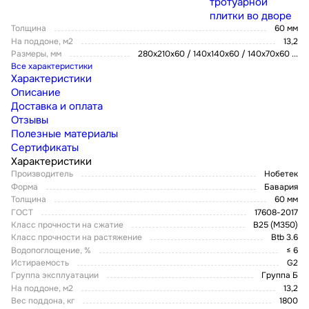
тротуарной
плитки во дворе
Толщина
60 мм
На поддоне, м2
13,2
Размеры, мм
280х210х60 / 140х140х60 / 140х70х60
...
Все характеристики
Характеристики
Описание
Доставка и оплата
Отзывы
Полезные материалы
Сертификаты
Характеристики
Производитель
Нобетек
Форма
Бавария
Толщина
60 мм
ГОСТ
17608-2017
Класс прочности на сжатие
В25 (М350)
Класс прочности на растяжение
Btb 3.6
Водопоглощение, %
≤ 6
Истираемость
G2
Группа эксплуатации
Группа Б
На поддоне, м2
13,2
Вес поддона, кг
1800