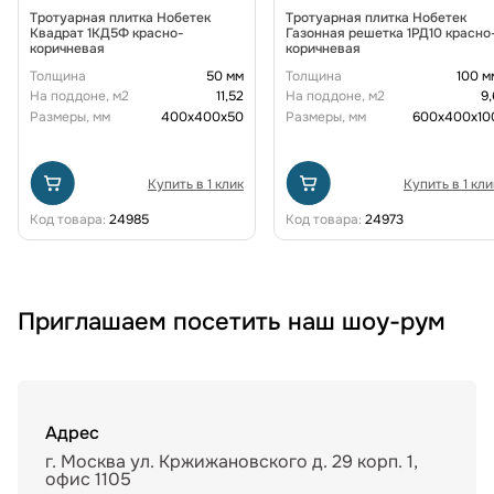
Тротуарная плитка Нобетек
Тротуарная плитка Нобетек
Квадрат 1КД5Ф красно-
Газонная решетка 1РД10 красно
коричневая
коричневая
Толщина
50 мм
Толщина
100 м
На поддоне, м2
11,52
На поддоне, м2
9,
Размеры, мм
400х400х50
Размеры, мм
600х400х10
Купить в 1 клик
Купить в 1 кли
Код товара:
24985
Код товара:
24973
Приглашаем посетить наш шоу-рум
Адрес
г. Москва ул. Кржижановского д. 29 корп. 1,
офис 1105