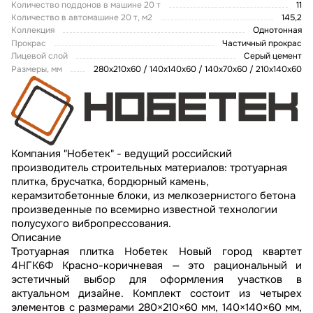
Количество поддонов в машине 20 т
11
Количество в автомашине 20 т, м2
145,2
Коллекция
Однотонная
Прокрас
Частичный прокрас
Лицевой слой
Серый цемент
Размеры, мм
280х210х60 / 140х140х60 / 140х70х60 / 210х140х60
Компания "Нобетек" - ведущий российский
производитель строительных материалов: тротуарная
плитка, брусчатка, бордюрный камень,
керамзитобетонные блоки, из мелкозернистого бетона
произведенные по всемирно известной технологии
полусухого вибропрессования.
Описание
Тротуарная плитка Нобетек Новый город квартет
4НГК6Ф Красно-коричневая — это рациональный и
эстетичный выбор для оформления участков в
актуальном дизайне. Комплект состоит из четырех
элементов с размерами 280×210×60 мм, 140×140×60 мм,