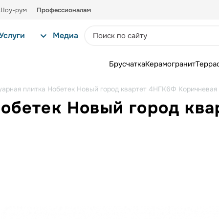
Шоу-рум
Профессионалам
Услуги
Медиа
Брусчатка
Керамогранит
Терра
уарная плитка Нобетек Новый город квартет 4НГК6Ф Коричневая
Нобетек Новый город кв