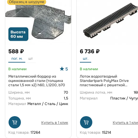
Образец в шоуруме
588 ₽
6 736 ₽
пог. м.
шт
шт.
5
В наличии
В наличии
Металлический бордюр из
Лоток водоотводный
оцинкованной стали (толщина
Standartpark PolyMax Drive
стали 1,5 мм x2) h60, L1200, b70
пластиковый с решеткой
щелевой чугунной ВЧ кл. D
Ширина, мм
70
Ширина лотка, мм
16
(комплект) 0805034-М
Толщина, мм
1,5
Материал
Пластик / Чугу
Материал
Металл / Сталь / Цинк
Купить в 1 клик
Купить в 1 кли
Код товара:
17264
Код товара:
15214