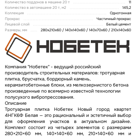
Количество поддонов в машине 20 т
11
Количество в автомашине 20 т, м2
145,2
Коллекция
Однотонная
Прокрас
Частичный прокрас
Лицевой слой
Белый цемент
Размеры, мм
280х210х60 / 140х140х60 / 140х70х60 / 210х140х60
Компания "Нобетек" - ведущий российский
производитель строительных материалов: тротуарная
плитка, брусчатка, бордюрный камень,
керамзитобетонные блоки, из мелкозернистого бетона
произведенные по всемирно известной технологии
полусухого вибропрессования.
Описание
Тротуарная плитка Нобетек Новый город квартет
4НГК6Ф Белая — это рациональный и эстетичный выбор
для оформления участков в актуальном дизайне.
Комплект состоит из четырех элементов с размерами
280×210×60 мм, 140×140×60 мм, 210×140×60 мм и