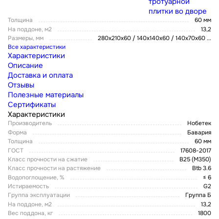
тротуарной
плитки во дворе
Толщина
60 мм
На поддоне, м2
13,2
Размеры, мм
280х210х60 / 140х140х60 / 140х70х60
...
Все характеристики
Характеристики
Описание
Доставка и оплата
Отзывы
Полезные материалы
Сертификаты
Характеристики
Производитель
Нобетек
Форма
Бавария
Толщина
60 мм
ГОСТ
17608-2017
Класс прочности на сжатие
В25 (М350)
Класс прочности на растяжение
Btb 3.6
Водопоглощение, %
≤ 6
Истираемость
G2
Группа эксплуатации
Группа Б
На поддоне, м2
13,2
Вес поддона, кг
1800