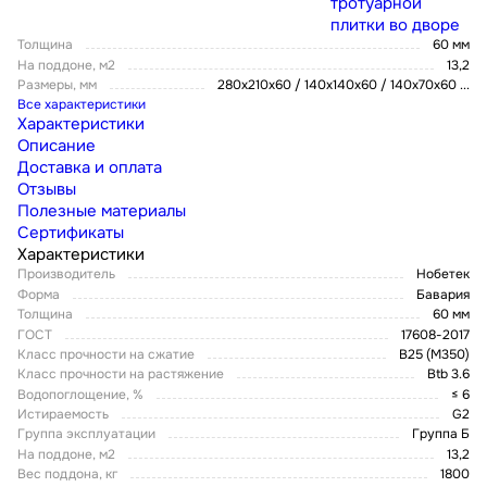
тротуарной
плитки во дворе
Толщина
60 мм
На поддоне, м2
13,2
Размеры, мм
280х210х60 / 140х140х60 / 140х70х60
...
Все характеристики
Характеристики
Описание
Доставка и оплата
Отзывы
Полезные материалы
Сертификаты
Характеристики
Производитель
Нобетек
Форма
Бавария
Толщина
60 мм
ГОСТ
17608-2017
Класс прочности на сжатие
В25 (М350)
Класс прочности на растяжение
Btb 3.6
Водопоглощение, %
≤ 6
Истираемость
G2
Группа эксплуатации
Группа Б
На поддоне, м2
13,2
Вес поддона, кг
1800