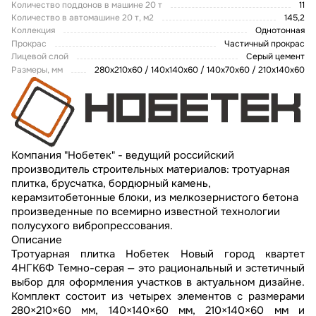
Количество поддонов в машине 20 т
11
Количество в автомашине 20 т, м2
145,2
Коллекция
Однотонная
Прокрас
Частичный прокрас
Лицевой слой
Серый цемент
Размеры, мм
280х210х60 / 140х140х60 / 140х70х60 / 210х140х60
Компания "Нобетек" - ведущий российский
производитель строительных материалов: тротуарная
плитка, брусчатка, бордюрный камень,
керамзитобетонные блоки, из мелкозернистого бетона
произведенные по всемирно известной технологии
полусухого вибропрессования.
Описание
Тротуарная плитка Нобетек Новый город квартет
4НГК6Ф Темно-серая — это рациональный и эстетичный
выбор для оформления участков в актуальном дизайне.
Комплект состоит из четырех элементов с размерами
280×210×60 мм, 140×140×60 мм, 210×140×60 мм и