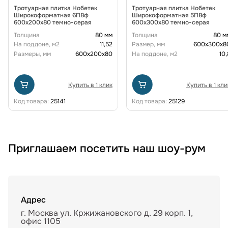
Тротуарная плитка Нобетек
Тротуарная плитка Нобетек
Широкоформатная 6П8ф
Широкоформатная 5П8ф
600x200x80 темно-серая
600x300x80 темно-серая
Толщина
80 мм
Толщина
80 м
На поддоне, м2
11,52
Размер, мм
600х300х8
Размеры, мм
600х200х80
На поддоне, м2
10,
Купить в 1 клик
Купить в 1 кли
Код товара:
25141
Код товара:
25129
Приглашаем посетить наш шоу-рум
Адрес
г. Москва ул. Кржижановского д. 29 корп. 1,
офис 1105