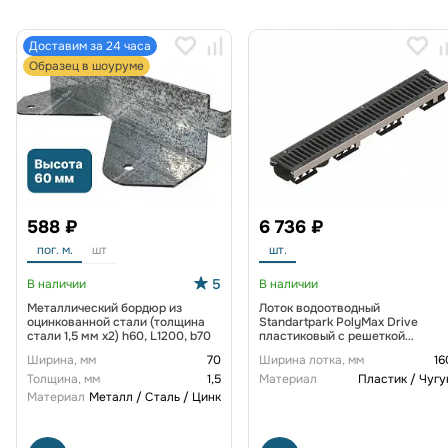
Доставим за 24 часа
Образец в шоуруме
588 ₽
6 736 ₽
пог. м.
шт
шт.
5
В наличии
В наличии
Металлический бордюр из
Лоток водоотводный
оцинкованной стали (толщина
Standartpark PolyMax Drive
стали 1,5 мм x2) h60, L1200, b70
пластиковый с решеткой
щелевой чугунной ВЧ кл. D
Ширина, мм
70
Ширина лотка, мм
16
(комплект) 0805034-М
Толщина, мм
1,5
Материал
Пластик / Чугу
Материал
Металл / Сталь / Цинк