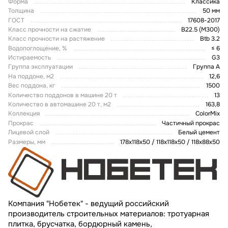
Форма
Классика
Толщина
50 мм
ГОСТ
17608-2017
Класс прочности на сжатие
B22.5 (M300)
Класс прочности на растяжение
Btb 3.2
Водопоглощение, %
≤ 6
Истираемость
G3
Группа эксплуатации
Группа А
На поддоне, м2
12,6
Вес поддона, кг
1500
Количество поддонов в машине 20 т
13
Количество в автомашине 20 т, м2
163,8
Коллекция
ColorMix
Прокрас
Частичный прокрас
Лицевой слой
Белый цемент
Размеры, мм
178x118x50 / 118x118x50 / 118x88x50
Компания "Нобетек" - ведущий российский
производитель строительных материалов: тротуарная
плитка, брусчатка, бордюрный камень,