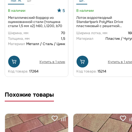
пог. м.
шт
шт.
5
В наличии
В наличии
Металлический бордюр из
Лоток водоотводный
оцинкованной стали (толщина
Standartpark PolyMax Drive
стали 1,5 мм x2) h60, L1200, b70
пластиковый с решеткой
щелевой чугунной ВЧ кл. D
Ширина, мм
70
Ширина лотка, мм
16
(комплект) 0805034-М
Толщина, мм
1,5
Материал
Пластик / Чугу
Материал
Металл / Сталь / Цинк
Купить в 1 клик
Купить в 1 кли
Код товара:
17264
Код товара:
15214
Похожие товары