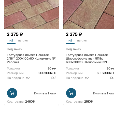
2 375 ₽
2 375 ₽
м2
паллет
м2
паллет
Под заказ
Под заказ
Тротуарная плитка Нобетек
Тротуарная плитка Нобетек
2П8Ф 200x100x80 Колормикс №1
Широкоформатная 5П8ф
Рассвет
600x300x80 Колормикс №1
Рассвет
Толщина
80 мм
Толщина
80 м
Размер, мм
200х100х80
Размер, мм
600х300х8
На поддоне, м2
10,8
На поддоне, м2
10,
Купить в 1 клик
Купить в 1 кли
Код товара:
24806
Код товара:
25106