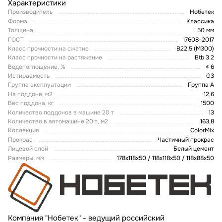
Характеристики
Производитель
Нобетек
Форма
Классика
Толщина
50 мм
ГОСТ
17608-2017
Класс прочности на сжатие
B22.5 (M300)
Класс прочности на растяжение
Btb 3.2
Водопоглощение, %
≤ 6
Истираемость
G3
Группа эксплуатации
Группа А
На поддоне, м2
12,6
Вес поддона, кг
1500
Количество поддонов в машине 20 т
13
Количество в автомашине 20 т, м2
163,8
Коллекция
ColorMix
Прокрас
Частичный прокрас
Лицевой слой
Белый цемент
Размеры, мм
178x118x50 / 118x118x50 / 118x88x50
Компания "Нобетек" - ведущий российский