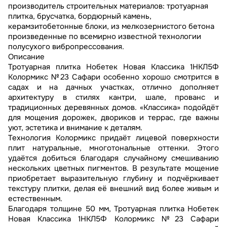
производитель строительных материалов: тротуарная
плитка, брусчатка, бордюрный камень,
керамзитобетонные блоки, из мелкозернистого бетона
произведенные по всемирно известной технологии
полусухого вибропрессования.
Описание
Тротуарная плитка Нобетек Новая Классика 1НКЛ5Ф
Колормикс №23 Сафари особенно хорошо смотрится в
садах и на дачных участках, отлично дополняет
архитектуру в стилях кантри, шале, прованс и
традиционных деревянных домов. «Классика» подойдёт
для мощения дорожек, двориков и террас, где важны
уют, эстетика и внимание к деталям.
Технология Колормикс придаёт лицевой поверхности
плит натуральные, многотональные оттенки. Этого
удаётся добиться благодаря случайному смешиванию
нескольких цветных пигментов. В результате мощение
приобретает выразительную глубину и подчёркивает
текстуру плитки, делая её внешний вид более живым и
естественным.
Благодаря толщине 50 мм, Тротуарная плитка Нобетек
Новая Классика 1НКЛ5Ф Колормикс №23 Сафари