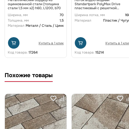
оцинкованной стали (толщина
Standartpark PolyMax Drive
стали 1,5 мм x2) h60, L1200, b70
пластиковый с решеткой
щелевой чугунной ВЧ кл. D
Ширина, мм
70
Ширина лотка, мм
16
(комплект) 0805034-М
Толщина, мм
1,5
Материал
Пластик / Чугу
Материал
Металл / Сталь / Цинк
Купить в 1 клик
Купить в 1 кли
Код товара:
17264
Код товара:
15214
Похожие товары