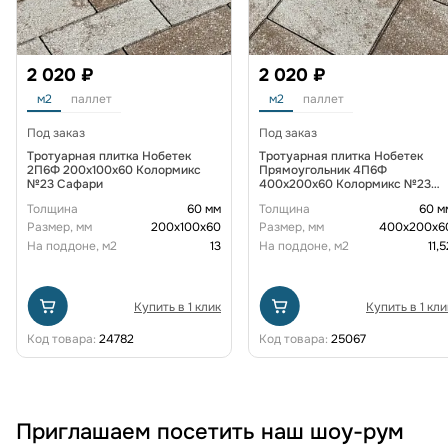
2 020 ₽
2 020 ₽
м2
паллет
м2
паллет
Под заказ
Под заказ
Тротуарная плитка Нобетек
Тротуарная плитка Нобетек
2П6Ф 200x100x60 Колормикс
Прямоугольник 4П6Ф
№23 Сафари
400x200x60 Колормикс №23
Сафари
Толщина
60 мм
Толщина
60 м
Размер, мм
200х100х60
Размер, мм
400х200х6
На поддоне, м2
13
На поддоне, м2
11,5
Купить в 1 клик
Купить в 1 кли
Код товара:
24782
Код товара:
25067
Приглашаем посетить наш шоу-рум