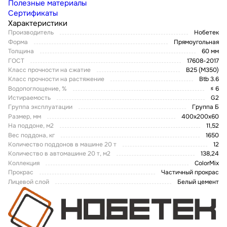
Полезные материалы
Сертификаты
Характеристики
Производитель
Нобетек
Форма
Прямоугольная
Толщина
60 мм
ГОСТ
17608-2017
Класс прочности на сжатие
В25 (М350)
Класс прочности на растяжение
Btb 3.6
Водопоглощение, %
≤ 6
Истираемость
G2
Группа эксплуатации
Группа Б
Размер, мм
400х200х60
На поддоне, м2
11,52
Вес поддона, кг
1650
Количество поддонов в машине 20 т
12
Количество в автомашине 20 т, м2
138,24
Коллекция
ColorMix
Прокрас
Частичный прокрас
Лицевой слой
Белый цемент