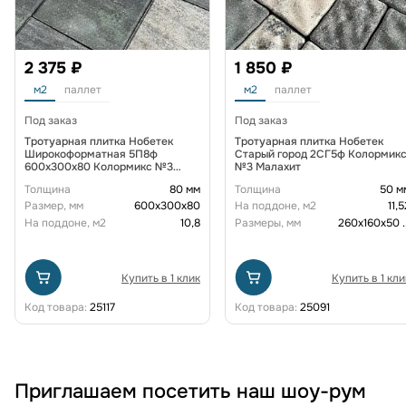
2 375 ₽
1 850 ₽
м2
паллет
м2
паллет
Под заказ
Под заказ
Тротуарная плитка Нобетек
Тротуарная плитка Нобетек
Широкоформатная 5П8ф
Старый город 2СГ5ф Колормик
600x300x80 Колормикс №3
№3 Малахит
Малахит
Толщина
80 мм
Толщина
50 м
Размер, мм
600х300х80
На поддоне, м2
11,5
На поддоне, м2
10,8
Размеры, мм
260x160x50
.
Купить в 1 клик
Купить в 1 кли
Код товара:
25117
Код товара:
25091
Приглашаем посетить наш шоу-рум