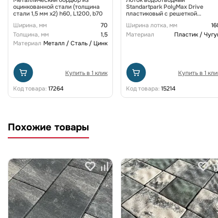
оцинкованной стали (толщина
Standartpark PolyMax Drive
стали 1,5 мм x2) h60, L1200, b70
пластиковый с решеткой
щелевой чугунной ВЧ кл. D
Ширина, мм
70
Ширина лотка, мм
16
(комплект) 0805034-М
Толщина, мм
1,5
Материал
Пластик / Чугу
Материал
Металл / Сталь / Цинк
Купить в 1 клик
Купить в 1 кли
Код товара:
17264
Код товара:
15214
Похожие товары