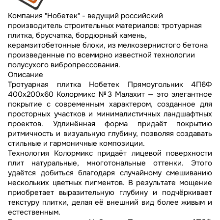
Компания "Нобетек" - ведущий российский
производитель строительных материалов: тротуарная
плитка, брусчатка, бордюрный камень,
керамзитобетонные блоки, из мелкозернистого бетона
произведенные по всемирно известной технологии
полусухого вибропрессования.
Описание
Тротуарная плитка Нобетек Прямоугольник 4П6Ф
400x200x60 Колормикс №3 Малахит — это элегантное
покрытие с современным характером, созданное для
просторных участков и минималистичных ландшафтных
проектов. Удлинённая форма придаёт покрытию
ритмичность и визуальную глубину, позволяя создавать
стильные и гармоничные композиции.
Технология Колормикс придаёт лицевой поверхности
плит натуральные, многотональные оттенки. Этого
удаётся добиться благодаря случайному смешиванию
нескольких цветных пигментов. В результате мощение
приобретает выразительную глубину и подчёркивает
текстуру плитки, делая её внешний вид более живым и
естественным.