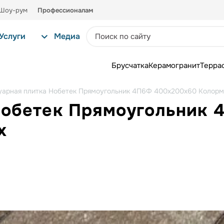
Шоу-рум
Профессионалам
Услуги
Медиа
Брусчатка
Керамогранит
Терра
уарная плитка Нобетек Прямоугольник 4П6Ф 400x200x60 Колор
Нобетек Прямоугольник
х