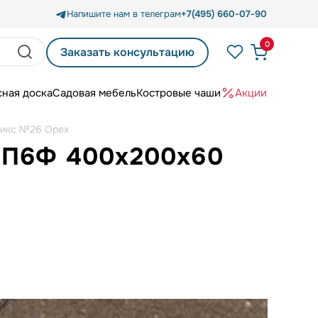
Напишите нам в телеграм
+7(495) 660-07-90
0
Заказать консультацию
сная доска
Садовая мебель
Костровые чаши
Акции
микс №26 Орех
 4П6Ф 400x200x60