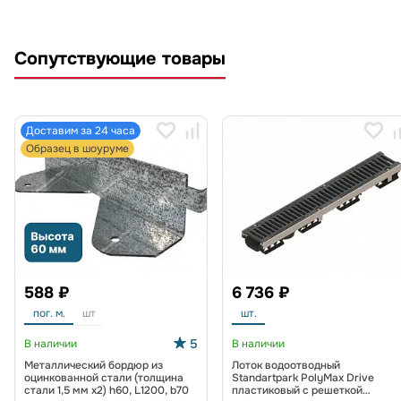
Сопутствующие товары
Доставим за 24 часа
Образец в шоуруме
588 ₽
6 736 ₽
пог. м.
шт
шт.
5
В наличии
В наличии
Металлический бордюр из
Лоток водоотводный
оцинкованной стали (толщина
Standartpark PolyMax Drive
стали 1,5 мм x2) h60, L1200, b70
пластиковый с решеткой