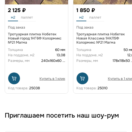
2 125 ₽
1 850 ₽
м2
паллет
м2
паллет
Под заказ
Под заказ
Тротуарная плитка Нобетек
Тротуарная плитка Нобетек
Новый город 1НГ6Ф Колормикс
Новая Классика 1НКЛ5Ф
№21 Магма
Колормикс №21 Магма
Толщина
60 мм
Толщина
50 м
На поддоне, м2
13,08
На поддоне, м2
12,
Размеры, мм
240х160х60
...
Размеры, мм
178x118x50
.
Купить в 1 клик
Купить в 1 кли
Код товара:
25038
Код товара:
25010
Приглашаем посетить наш шоу-рум