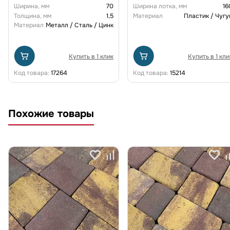
щелевой чугунной ВЧ кл. D
Ширина, мм
70
Ширина лотка, мм
16
(комплект) 0805034-М
Толщина, мм
1,5
Материал
Пластик / Чугу
Материал
Металл / Сталь / Цинк
Купить в 1 клик
Купить в 1 кли
Код товара:
17264
Код товара:
15214
Похожие товары