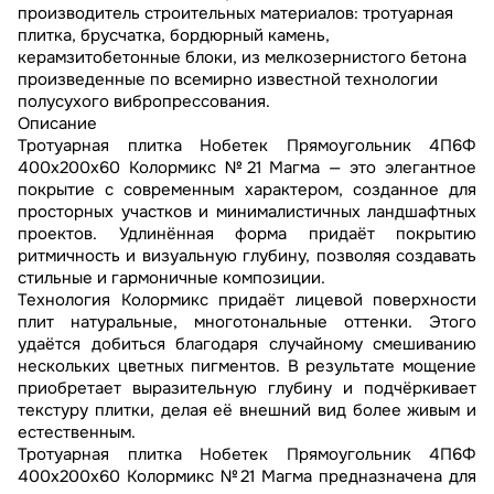
производитель строительных материалов: тротуарная
плитка, брусчатка, бордюрный камень,
керамзитобетонные блоки, из мелкозернистого бетона
произведенные по всемирно известной технологии
полусухого вибропрессования.
Описание
Тротуарная плитка Нобетек Прямоугольник 4П6Ф
400x200x60 Колормикс №21 Магма — это элегантное
покрытие с современным характером, созданное для
просторных участков и минималистичных ландшафтных
проектов. Удлинённая форма придаёт покрытию
ритмичность и визуальную глубину, позволяя создавать
стильные и гармоничные композиции.
Технология Колормикс придаёт лицевой поверхности
плит натуральные, многотональные оттенки. Этого
удаётся добиться благодаря случайному смешиванию
нескольких цветных пигментов. В результате мощение
приобретает выразительную глубину и подчёркивает
текстуру плитки, делая её внешний вид более живым и
естественным.
Тротуарная плитка Нобетек Прямоугольник 4П6Ф
400x200x60 Колормикс №21 Магма предназначена для