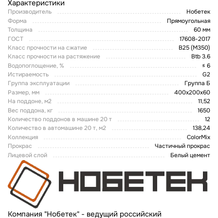
Характеристики
Производитель
Нобетек
Форма
Прямоугольная
Толщина
60 мм
ГОСТ
17608-2017
Класс прочности на сжатие
В25 (М350)
Класс прочности на растяжение
Btb 3.6
Водопоглощение, %
≤ 6
Истираемость
G2
Группа эксплуатации
Группа Б
Размер, мм
400х200х60
На поддоне, м2
11,52
Вес поддона, кг
1650
Количество поддонов в машине 20 т
12
Количество в автомашине 20 т, м2
138,24
Коллекция
ColorMix
Прокрас
Частичный прокрас
Лицевой слой
Белый цемент
Компания "Нобетек" - ведущий российский