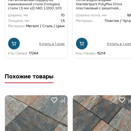
оцинкованной стали (толщина
Standartpark PolyMax Drive
стали 1,5 мм x2) h60, L1200, b70
пластиковый с решеткой
щелевой чугунной ВЧ кл. D
Ширина, мм
70
Ширина лотка, мм
16
(комплект) 0805034-М
Толщина, мм
1,5
Материал
Пластик / Чугу
Материал
Металл / Сталь / Цинк
Купить в 1 клик
Купить в 1 кли
Код товара:
17264
Код товара:
15214
Похожие товары