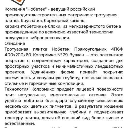
Компания "Нобетек" - ведущий российский
производитель строительных материалов: тротуарная
плитка, брусчатка, бордюрный камень,
керамзитобетонные блоки, из мелкозернистого бетона
произведенные по всемирно известной технологии
полусухого вибропрессования.
Описание
Тротуарная плитка Нобетек Прямоугольник 4П6Ф
400x200x60 Колормикс №29 Вулкан — это элегантное
покрытие с современным характером, созданное для
просторных участков и минималистичных ландшафтных
проектов. Удлинённая форма придаёт покрытию
ритмичность и визуальную глубину, позволяя создавать
стильные и гармоничные композиции.
Технология Колормикс придаёт лицевой поверхности
плит натуральные, многотональные оттенки. Этого
удаётся добиться благодаря случайному смешиванию
нескольких цветных пигментов. В результате мощение
приобретает выразительную глубину и подчёркивает
текстуру плитки, делая её внешний вид более живым и
естественным.