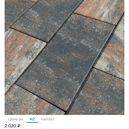
Цена за
м2
паллет
2 020 ₽