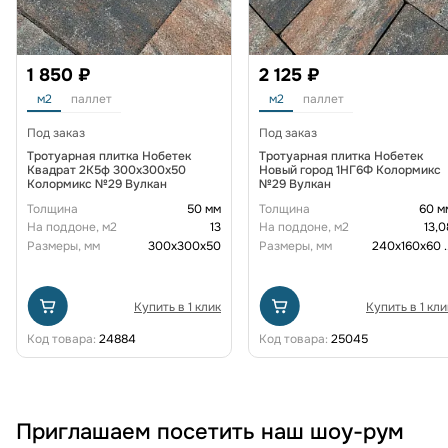
1 850 ₽
2 125 ₽
м2
паллет
м2
паллет
Под заказ
Под заказ
Тротуарная плитка Нобетек
Тротуарная плитка Нобетек
Квадрат 2К5ф 300x300x50
Новый город 1НГ6Ф Колормикс
Колормикс №29 Вулкан
№29 Вулкан
Толщина
50 мм
Толщина
60 м
На поддоне, м2
13
На поддоне, м2
13,0
Размеры, мм
300х300х50
Размеры, мм
240х160х60
.
Купить в 1 клик
Купить в 1 кли
Код товара:
24884
Код товара:
25045
Приглашаем посетить наш шоу-рум