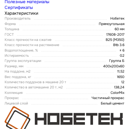
Полезные материалы
Сертификаты
Характеристики
Производитель
Нобетек
Форма
Прямоугольная
Толщина
60 мм
ГОСТ
17608-2017
Класс прочности на сжатие
В25 (М350)
Класс прочности на растяжение
Btb 3.6
Водопоглощение, %
≤ 6
Истираемость
G2
Группа эксплуатации
Группа Б
Размер, мм
400х200х60
На поддоне, м2
11,52
Вес поддона, кг
1650
Количество поддонов в машине 20 т
12
Количество в автомашине 20 т, м2
138,24
Коллекция
ColorMix
Прокрас
Частичный прокрас
Лицевой слой
Белый цемент