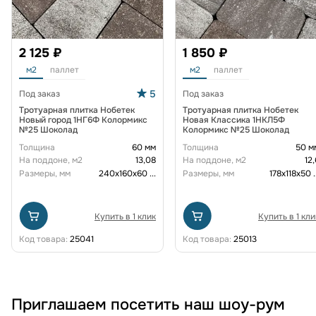
2 125 ₽
1 850 ₽
м2
паллет
м2
паллет
5
Под заказ
Под заказ
Тротуарная плитка Нобетек
Тротуарная плитка Нобетек
Новый город 1НГ6Ф Колормикс
Новая Классика 1НКЛ5Ф
№25 Шоколад
Колормикс №25 Шоколад
Толщина
60 мм
Толщина
50 м
На поддоне, м2
13,08
На поддоне, м2
12,
Размеры, мм
240х160х60
...
Размеры, мм
178x118x50
.
Купить в 1 клик
Купить в 1 кли
Код товара:
25041
Код товара:
25013
Приглашаем посетить наш шоу-рум