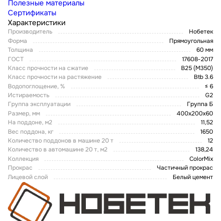
Полезные материалы
Сертификаты
Характеристики
Производитель
Нобетек
Форма
Прямоугольная
Толщина
60 мм
ГОСТ
17608-2017
Класс прочности на сжатие
В25 (М350)
Класс прочности на растяжение
Btb 3.6
Водопоглощение, %
≤ 6
Истираемость
G2
Группа эксплуатации
Группа Б
Размер, мм
400х200х60
На поддоне, м2
11,52
Вес поддона, кг
1650
Количество поддонов в машине 20 т
12
Количество в автомашине 20 т, м2
138,24
Коллекция
ColorMix
Прокрас
Частичный прокрас
Лицевой слой
Белый цемент