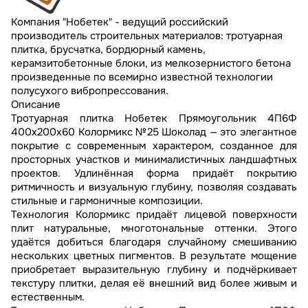
Компания "Нобетек" - ведущий российский
производитель строительных материалов: тротуарная
плитка, брусчатка, бордюрный камень,
керамзитобетонные блоки, из мелкозернистого бетона
произведенные по всемирно известной технологии
полусухого вибропрессования.
Описание
Тротуарная плитка Нобетек Прямоугольник 4П6Ф
400x200x60 Колормикс №25 Шоколад — это элегантное
покрытие с современным характером, созданное для
просторных участков и минималистичных ландшафтных
проектов. Удлинённая форма придаёт покрытию
ритмичность и визуальную глубину, позволяя создавать
стильные и гармоничные композиции.
Технология Колормикс придаёт лицевой поверхности
плит натуральные, многотональные оттенки. Этого
удаётся добиться благодаря случайному смешиванию
нескольких цветных пигментов. В результате мощение
приобретает выразительную глубину и подчёркивает
текстуру плитки, делая её внешний вид более живым и
естественным.