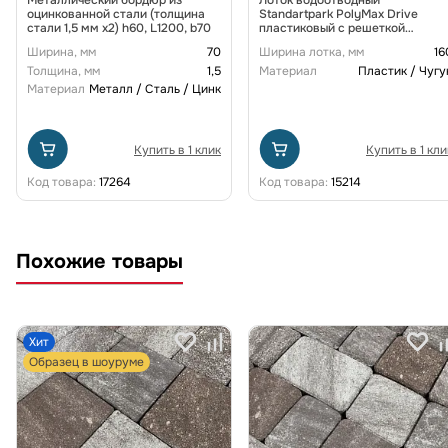
оцинкованной стали (толщина
Standartpark PolyMax Drive
стали 1,5 мм x2) h60, L1200, b70
пластиковый с решеткой
щелевой чугунной ВЧ кл. D
Ширина, мм
70
Ширина лотка, мм
16
(комплект) 0805034-М
Толщина, мм
1,5
Материал
Пластик / Чугу
Материал
Металл / Сталь / Цинк
Купить в 1 клик
Купить в 1 кли
Код товара:
17264
Код товара:
15214
Похожие товары
Хит
Образец в шоуруме