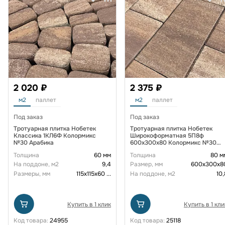
2 020 ₽
2 375 ₽
м2
паллет
м2
паллет
Под заказ
Под заказ
Тротуарная плитка Нобетек
Тротуарная плитка Нобетек
Классика 1КЛ6Ф Колормикс
Широкоформатная 5П8ф
№30 Арабика
600x300x80 Колормикс №30
Арабика
Толщина
60 мм
Толщина
80 м
На поддоне, м2
9,4
Размер, мм
600х300х8
Размеры, мм
115х115х60
...
На поддоне, м2
10,
Купить в 1 клик
Купить в 1 кли
Код товара:
24955
Код товара:
25118