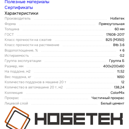
Полезные материалы
Сертификаты
Характеристики
Производитель
Нобетек
Форма
Прямоугольная
Толщина
60 мм
ГОСТ
17608-2017
Класс прочности на сжатие
В25 (М350)
Класс прочности на растяжение
Btb 3.6
Водопоглощение, %
≤ 6
Истираемость
G2
Группа эксплуатации
Группа Б
Размер, мм
400х200х60
На поддоне, м2
11,52
Вес поддона, кг
1650
Количество поддонов в машине 20 т
12
Количество в автомашине 20 т, м2
138,24
Коллекция
ColorMix
Прокрас
Частичный прокрас
Лицевой слой
Белый цемент