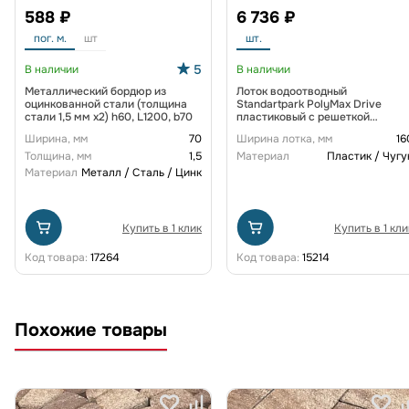
588 ₽
6 736 ₽
пог. м.
шт
шт.
5
В наличии
В наличии
Металлический бордюр из
Лоток водоотводный
оцинкованной стали (толщина
Standartpark PolyMax Drive
стали 1,5 мм x2) h60, L1200, b70
пластиковый с решеткой
щелевой чугунной ВЧ кл. D
Ширина, мм
70
Ширина лотка, мм
16
(комплект) 0805034-М
Толщина, мм
1,5
Материал
Пластик / Чугу
Материал
Металл / Сталь / Цинк
Купить в 1 клик
Купить в 1 кли
Код товара:
17264
Код товара:
15214
Похожие товары