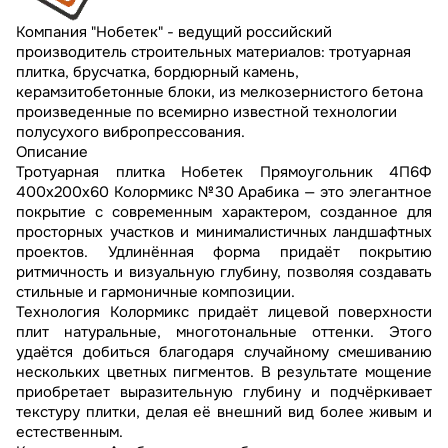
Компания "Нобетек" - ведущий российский
производитель строительных материалов: тротуарная
плитка, брусчатка, бордюрный камень,
керамзитобетонные блоки, из мелкозернистого бетона
произведенные по всемирно известной технологии
полусухого вибропрессования.
Описание
Тротуарная плитка Нобетек Прямоугольник 4П6Ф
400x200x60 Колормикс №30 Арабика — это элегантное
покрытие с современным характером, созданное для
просторных участков и минималистичных ландшафтных
проектов. Удлинённая форма придаёт покрытию
ритмичность и визуальную глубину, позволяя создавать
стильные и гармоничные композиции.
Технология Колормикс придаёт лицевой поверхности
плит натуральные, многотональные оттенки. Этого
удаётся добиться благодаря случайному смешиванию
нескольких цветных пигментов. В результате мощение
приобретает выразительную глубину и подчёркивает
текстуру плитки, делая её внешний вид более живым и
естественным.