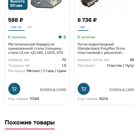
588 ₽
6 736 ₽
пог. м.
шт
шт.
5
В наличии
В наличии
Металлический бордюр из
Лоток водоотводный
оцинкованной стали (толщина
Standartpark PolyMax Drive
стали 1,5 мм x2) h60, L1200, b70
пластиковый с решеткой
щелевой чугунной ВЧ кл. D
Ширина, мм
70
Ширина лотка, мм
16
(комплект) 0805034-М
Толщина, мм
1,5
Материал
Пластик / Чугу
Материал
Металл / Сталь / Цинк
Купить в 1 клик
Купить в 1 кли
Код товара:
17264
Код товара:
15214
Похожие товары