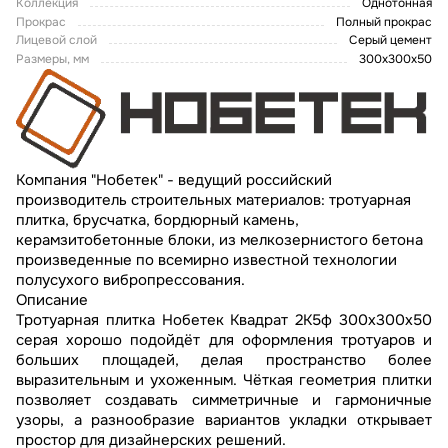
Коллекция
Однотонная
Прокрас
Полный прокрас
Лицевой слой
Серый цемент
Размеры, мм
300х300х50
Компания "Нобетек" - ведущий российский
производитель строительных материалов: тротуарная
плитка, брусчатка, бордюрный камень,
керамзитобетонные блоки, из мелкозернистого бетона
произведенные по всемирно известной технологии
полусухого вибропрессования.
Описание
Тротуарная плитка Нобетек Квадрат 2К5ф 300x300x50
серая хорошо подойдёт для оформления тротуаров и
больших площадей, делая пространство более
выразительным и ухоженным. Чёткая геометрия плитки
позволяет создавать симметричные и гармоничные
узоры, а разнообразие вариантов укладки открывает
простор для дизайнерских решений.