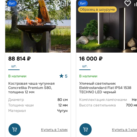
Хит
Хит
Образец в шоуруме
88 814 ₽
16 000 ₽
шт.
шт.
5
В наличии
В наличии
Костровая чаша чугунная
Уличный светильник
Concretika Premium S80,
Elektrostandard Flat IP54 1538
толщина 12 мм
TECHNO LED черный
Диаметр
80 см
Комплектация лампочками
Не
Толщина чаши
12 мм
Высота светильника
700 м
Материал
Чугун
Купить в 1 клик
Купить в 1 кли