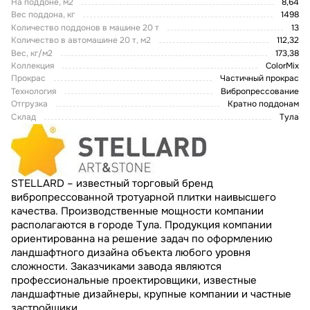
На поддоне, м2
8,64
Вес поддона, кг
1498
Количество поддонов в машине 20 т
13
Количество в автомашине 20 т, м2
112,32
Вес, кг/м2
173,38
Коллекция
ColorMix
Прокрас
Частичный прокрас
Технология
Вибропрессование
Отгрузка
Кратно поддонам
Склад
Тула
STELLARD – известный торговый бренд
вибропрессованной тротуарной плитки наивысшего
качества. Производственные мощности компании
располагаются в городе Тула. Продукция компании
ориентированна на решение задач по оформлению
ландшафтного дизайна объекта любого уровня
сложности. Заказчиками завода являются
профессиональные проектировщики, известные
ландшафтные дизайнеры, крупные компании и частные
застройщики.