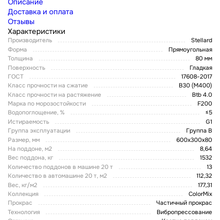
Описание
Доставка и оплата
Отзывы
Характеристики
Производитель
Stellard
Форма
Прямоугольная
Толщина
80 мм
Поверхность
Гладкая
ГОСТ
17608-2017
Класс прочности на сжатие
В30 (М400)
Класс прочности на растяжение
Btb 4.0
Марка по морозостойкости
F200
Водопоглощение, %
≤5
Истираемость
G1
Группа эксплуатации
Группа В
Размер, мм
600х300х80
На поддоне, м2
8,64
Вес поддона, кг
1532
Количество поддонов в машине 20 т
13
Количество в автомашине 20 т, м2
112,32
Вес, кг/м2
177,31
Коллекция
ColorMix
Прокрас
Частичный прокрас
Технология
Вибропрессование