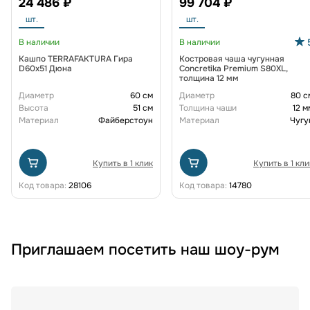
24 486 ₽
99 704 ₽
шт.
шт.
В наличии
В наличии
Кашпо TERRAFAKTURA Гира
Костровая чаша чугунная
D60х51 Дюна
Concretika Premium S80XL,
толщина 12 мм
Диаметр
60 см
Диаметр
80 с
Высота
51 см
Толщина чаши
12 м
Материал
Файберстоун
Материал
Чугу
Купить в 1 клик
Купить в 1 кли
Код товара:
28106
Код товара:
14780
Приглашаем посетить наш шоу-рум