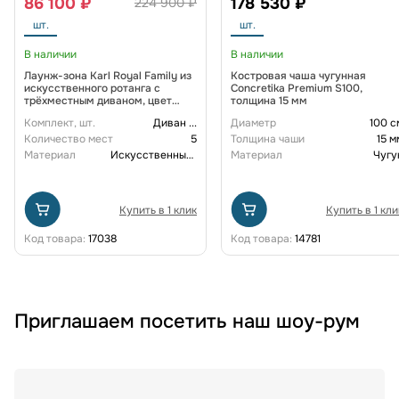
86 100 ₽
178 530 ₽
224 900 ₽
шт.
шт.
В наличии
В наличии
Лаунж-зона Karl Royal Family из
Костровая чаша чугунная
искусственного ротанга с
Concretika Premium S100,
трёхместным диваном, цвет
толщина 15 мм
коричневый
Комплект, шт.
Диван
...
Диаметр
100 с
Количество мест
5
Толщина чаши
15 м
Материал
Искусственный ротанг
Материал
Чугу
Купить в 1 клик
Купить в 1 кли
Код товара:
17038
Код товара:
14781
Приглашаем посетить наш шоу-рум