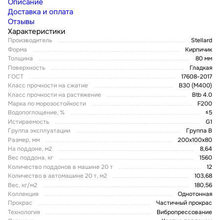
Описание
Доставка и оплата
Отзывы
Характеристики
Производитель
Stellard
Форма
Кирпичик
Толщина
80 мм
Поверхность
Гладкая
ГОСТ
17608-2017
Класс прочности на сжатие
В30 (М400)
Класс прочности на растяжение
Btb 4.0
Марка по морозостойкости
F200
Водопоглощение, %
≤5
Истираемость
G1
Группа эксплуатации
Группа В
Размер, мм
200х100х80
На поддоне, м2
8,64
Вес поддона, кг
1560
Количество поддонов в машине 20 т
12
Количество в автомашине 20 т, м2
103,68
Вес, кг/м2
180,56
Коллекция
Однотонная
Прокрас
Частичный прокрас
Технология
Вибропрессование