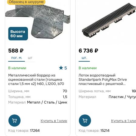
Образец в шоуруме
588 ₽
6 736 ₽
пог. м.
шт
шт.
5
В наличии
В наличии
Металлический бордюр из
Лоток водоотводный
оцинкованной стали (толщина
Standartpark PolyMax Drive
стали 1,5 мм x2) h60, L1200, b70
пластиковый с решеткой
щелевой чугунной ВЧ кл. D
Ширина, мм
70
Ширина лотка, мм
16
(комплект) 0805034-М
Толщина, мм
1,5
Материал
Пластик / Чугу
Материал
Металл / Сталь / Цинк
Купить в 1 клик
Купить в 1 кли
Код товара:
17264
Код товара:
15214