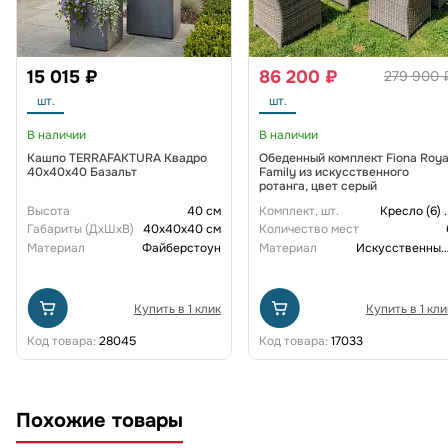
15 015 ₽
86 200 ₽
279 900 
шт.
шт.
В наличии
В наличии
Кашпо TERRAFAKTURA Квадро
Обеденный комплект Fiona Roya
40x40x40 Базальт
Family из искусственного
ротанга, цвет серый
Высота
40 см
Комплект, шт.
Кресло (6)
.
Габариты (ДxШxВ)
40x40x40 см
Количество мест
Материал
Файберстоун
Материал
Искусственный рот
Купить в 1 клик
Купить в 1 кли
Код товара:
28045
Код товара:
17033
Похожие товары