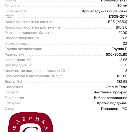
Форма
Прямоугольная
Толщина
80 мм
Поверхность
Дробеструйная обработка
ГОСТ
17608-2017
Класс прочности на сжатие
В25 (М350)
Класс прочности на растяжение
Btb 3.6
Марка по морозостойкости
F200
Водопоглощение, %
≤ 6
Истираемость
G2
Группа эксплуатации
Группа Б
Размер, мм
600х300х80
На поддоне, м2
12,96
Вес поддона, кг
2371
Количество поддонов в машине 20 т
8
Количество в автомашине 20 т, м2
103,68
Вес, кг/м2
182,95
Коллекция
Granite Ferro
Прокрас
Частичный прокрас
Технология
Вибропрессование
Отгрузка
Кратно поддонам
Склад
Подолино - МО