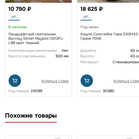
10 790 ₽
18 625 ₽
шт.
шт.
В наличии
Под заказ
Ландшафтный светильник
Кашпо Concretika Гира D50H43
Barclay Street Maytoni O013FL-
Грине 7006
L9B цвет Черный
Комплектация лампочками
Нет
Диаметр
50 с
Высота светильника
500 мм
Высота
43 с
Материал
Стекловолокн
Купить в 1 клик
Купить в 1 кли
Код товара:
24099
Код товара:
30380
Похожие товары