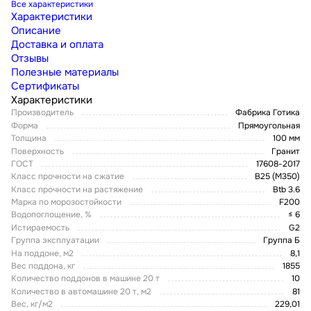
Все характеристики
Характеристики
Описание
Доставка и оплата
Отзывы
Полезные материалы
Сертификаты
Характеристики
Производитель
Фабрика Готика
Форма
Прямоугольная
Толщина
100 мм
Поверхность
Гранит
ГОСТ
17608-2017
Класс прочности на сжатие
В25 (М350)
Класс прочности на растяжение
Btb 3.6
Марка по морозостойкости
F200
Водопоглощение, %
≤ 6
Истираемость
G2
Группа эксплуатации
Группа Б
На поддоне, м2
8,1
Вес поддона, кг
1855
Количество поддонов в машине 20 т
10
Количество в автомашине 20 т, м2
81
Вес, кг/м2
229,01