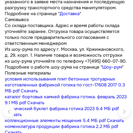
указанного в заявке места назначения и последующую
разгрузку транспортного средства манипулятором.
Подробнее на странице "
Доставка
"
Самовывоз
Со склада поставщика. Адрес и время работы склада
уточняйте заранее. Отгрузка товара осуществляется
только после предварительного согласования с
ответственным менеджером
Из шоу-рума по адресу г. Москва, ул. Кржижановского,
д. 29, корп. 1. Наличие товара и возможность отгрузки
из шоу-рума уточняйте по телефону +7(495) 660-07-90.
Подробнее о работе шоу-рума на странице "
Шоу–рум
"
Полезные материалы
условия использывания плит бетонных тротуарных
изготовленных фабрикой готика по гост-17608 2017
0.3
МБ
pdf
Скачать
каталог бортовых камней фабрика готика. февраль 2023
9.1 МБ
pdf
Скачать
технический буклет фабрика готика 2023
9.4 МБ
pdf
Скачать
коллекционные элементы мощения
5.4 МБ
pdf
Скачать
номенклатура продукции фабрика готика
2.2 МБ
pdf
Скачать