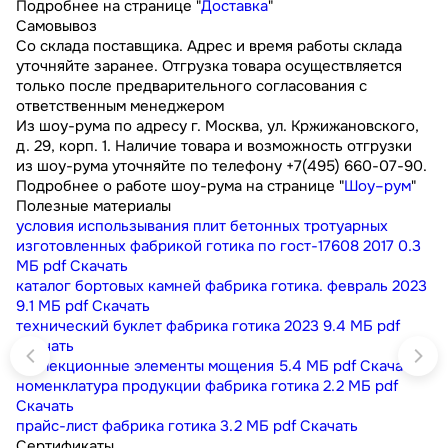
Подробнее на странице "
Доставка
"
Самовывоз
Со склада поставщика. Адрес и время работы склада
уточняйте заранее. Отгрузка товара осуществляется
только после предварительного согласования с
ответственным менеджером
Из шоу-рума по адресу г. Москва, ул. Кржижановского,
д. 29, корп. 1. Наличие товара и возможность отгрузки
из шоу-рума уточняйте по телефону +7(495) 660-07-90.
Подробнее о работе шоу-рума на странице "
Шоу–рум
"
Полезные материалы
условия использывания плит бетонных тротуарных
изготовленных фабрикой готика по гост-17608 2017
0.3
МБ
pdf
Скачать
каталог бортовых камней фабрика готика. февраль 2023
9.1 МБ
pdf
Скачать
технический буклет фабрика готика 2023
9.4 МБ
pdf
Скачать
коллекционные элементы мощения
5.4 МБ
pdf
Скачать
номенклатура продукции фабрика готика
2.2 МБ
pdf
Скачать
прайс-лист фабрика готика
3.2 МБ
pdf
Скачать
Сертификаты