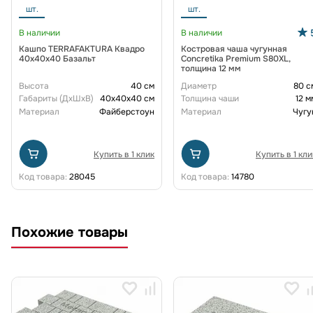
шт.
шт.
В наличии
В наличии
Кашпо TERRAFAKTURA Квадро
Костровая чаша чугунная
40x40x40 Базальт
Concretika Premium S80XL,
толщина 12 мм
Высота
40 см
Диаметр
80 с
Габариты (ДxШxВ)
40x40x40 см
Толщина чаши
12 м
Материал
Файберстоун
Материал
Чугу
Купить в 1 клик
Купить в 1 кли
Код товара:
28045
Код товара:
14780
Похожие товары