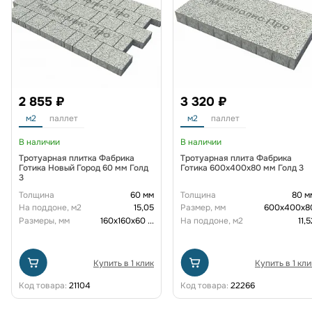
2 855 ₽
3 320 ₽
м2
паллет
м2
паллет
В наличии
В наличии
Тротуарная плитка Фабрика
Тротуарная плита Фабрика
Готика Новый Город 60 мм Голд
Готика 600х400х80 мм Голд 3
3
Толщина
60 мм
Толщина
80 м
На поддоне, м2
15,05
Размер, мм
600х400х8
Размеры, мм
160х160х60
...
На поддоне, м2
11,5
Купить в 1 клик
Купить в 1 кли
Код товара:
21104
Код товара:
22266