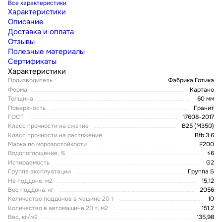
Все характеристики
Характеристики
Описание
Доставка и оплата
Отзывы
Полезные материалы
Сертификаты
Характеристики
Производитель
Фабрика Готика
Форма
Картано
Толщина
60 мм
Поверхность
Гранит
ГОСТ
17608-2017
Класс прочности на сжатие
В25 (М350)
Класс прочности на растяжение
Btb 3.6
Марка по морозостойкости
F200
Водопоглощение, %
≤6
Истираемость
G2
Группа эксплуатации
Группа Б
На поддоне, м2
15,12
Вес поддона, кг
2056
Количество поддонов в машине 20 т
10
Количество в автомашине 20 т, м2
151,2
Вес, кг/м2
135,98