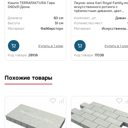
Кашпо TERRAFAKTURA Гира
Лаунж-зона Karl Royal Family из
D60х51 Дюна
искусственного ротанга с
трёхместным диваном, цвет
коричневый
Диаметр
60 см
Комплект, шт.
Диван
.
Высота
51 см
Количество мест
Материал
Файберстоун
Материал
Искусственный рот
Купить в 1 клик
Купить в 1 кли
Код товара:
28106
Код товара:
17038
Похожие товары