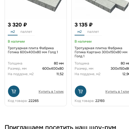
3 320 ₽
3 135 ₽
м2
паллет
м2
паллет
В наличии
В наличии
Тротуарная плита Фабрика
Тротуарная плитка Фабрика
Готика 600х400х80 мм Голд 1
Готика Картано 300х150х80 мм
Голд 1
Толщина
80 мм
Толщина
80 м
Размер, мм
600х400х80
Размер, мм
300х150х8
На поддоне, м2
11,52
На поддоне, м2
12,9
Купить в 1 клик
Купить в 1 кли
Код товара:
22265
Код товара:
22193
Приглашаем посетить наш шоу-рум