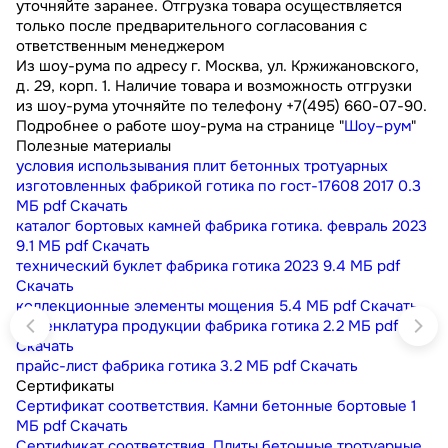
уточняйте заранее. Отгрузка товара осуществляется
только после предварительного согласования с
ответственным менеджером
Из шоу-рума по адресу г. Москва, ул. Кржижановского,
д. 29, корп. 1. Наличие товара и возможность отгрузки
из шоу-рума уточняйте по телефону +7(495) 660-07-90.
Подробнее о работе шоу-рума на странице "
Шоу–рум
"
Полезные материалы
условия использывания плит бетонных тротуарных
изготовленных фабрикой готика по гост-17608 2017
0.3
МБ
pdf
Скачать
каталог бортовых камней фабрика готика. февраль 2023
9.1 МБ
pdf
Скачать
технический буклет фабрика готика 2023
9.4 МБ
pdf
Скачать
коллекционные элементы мощения
5.4 МБ
pdf
Скачать
номенклатура продукции фабрика готика
2.2 МБ
pdf
Скачать
прайс-лист фабрика готика
3.2 МБ
pdf
Скачать
Сертификаты
Сертификат соответствия. Камни бетонные бортовые
1
МБ
pdf
Скачать
Сертификат соответствия. Плиты бетонные тротуарные