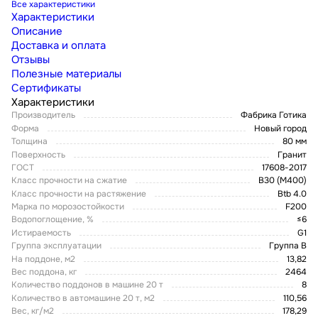
Все характеристики
Характеристики
Описание
Доставка и оплата
Отзывы
Полезные материалы
Сертификаты
Характеристики
Производитель
Фабрика Готика
Форма
Новый город
Толщина
80 мм
Поверхность
Гранит
ГОСТ
17608-2017
Класс прочности на сжатие
В30 (М400)
Класс прочности на растяжение
Btb 4.0
Марка по морозостойкости
F200
Водопоглощение, %
≤6
Истираемость
G1
Группа эксплуатации
Группа В
На поддоне, м2
13,82
Вес поддона, кг
2464
Количество поддонов в машине 20 т
8
Количество в автомашине 20 т, м2
110,56
Вес, кг/м2
178,29