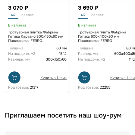
3 070 ₽
3 690 ₽
м2
паллет
м2
паллет
В наличии
В наличии
Тротуарная плитка Фабрика
Тротуарная плита Фабрика
Готика Картано 300х150х60 мм
Готика 600х400х80 мм
Павловское FERRO
Павловское FERRO
Толщина
60 мм
Толщина
80 м
На поддоне, м2
15,12
Размер, мм
600х400х8
Размеры, мм
300х150х60
На поддоне, м2
11,5
Купить в 1 клик
Купить в 1 кли
Код товара:
21317
Код товара:
22255
Приглашаем посетить наш шоу-рум