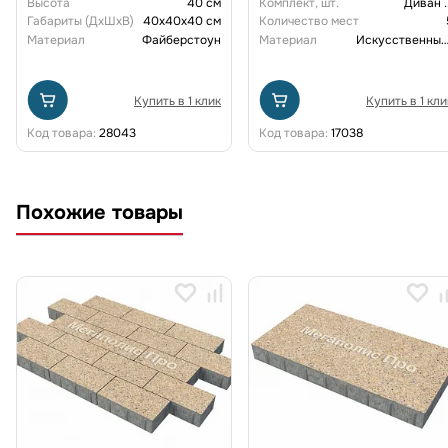
Высота
40 см
Комплект, шт.
Диван
.
Габариты (ДxШxВ)
40x40x40 см
Количество мест
Материал
Файберстоун
Материал
Искусственный рот
Купить в 1 клик
Купить в 1 кли
Код товара:
28043
Код товара:
17038
Похожие товары