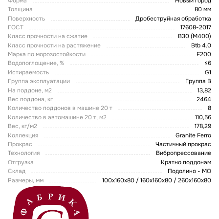
Форма
Новый город
Толщина
80 мм
Поверхность
Дробеструйная обработка
ГОСТ
17608-2017
Класс прочности на сжатие
В30 (М400)
Класс прочности на растяжение
Btb 4.0
Марка по морозостойкости
F200
Водопоглощение, %
≤6
Истираемость
G1
Группа эксплуатации
Группа В
На поддоне, м2
13,82
Вес поддона, кг
2464
Количество поддонов в машине 20 т
8
Количество в автомашине 20 т, м2
110,56
Вес, кг/м2
178,29
Коллекция
Granite Ferro
Прокрас
Частичный прокрас
Технология
Вибропрессование
Отгрузка
Кратно поддонам
Склад
Подолино - МО
Размеры, мм
100x160x80 / 160х160х80 / 260х160х80