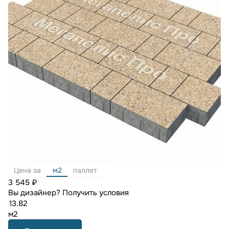
Цена за
м2
паллет
3 545 ₽
Вы дизайнер?
Получить условия
м2