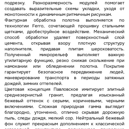
подрезку. Разноразмерность модулей помогает
создавать выразительные схемы укладки, уходя от
монотонности к динамичным ритмичным рисункам.
Фактурная обработка полотна выполняется по
технологии Ferro, сочетающей прошивку стальными
щетками, дробеструйное воздействие. Механический
способ обработки удаляет поверхностный слой
цемента, открывая взору плотную структуру
наполнителя, придавая плитам шероховатость.
Полученный микрорельеф выполняет важную
утилитарную функцию, резко снижая скольжение при
намокании или обледенении полотна. Покрытие
гарантирует безопасное передвижение людей,
маневрирование транспорта в периоды затяжных
дождей, зимних оттепелей.
Цветовая концепция Павловское имитирует элитный
среднезернистый гранит, предлагая изысканный
бежевый оттенок с серыми, коричневыми, черными
включениями. Сложная природная гамма выглядит
благородно, утонченно, отлично скрывая дорожную
пыль, следы дождя, мелкий сор. Нейтральный бежевый
фон служит прекрасным дополнением к классической