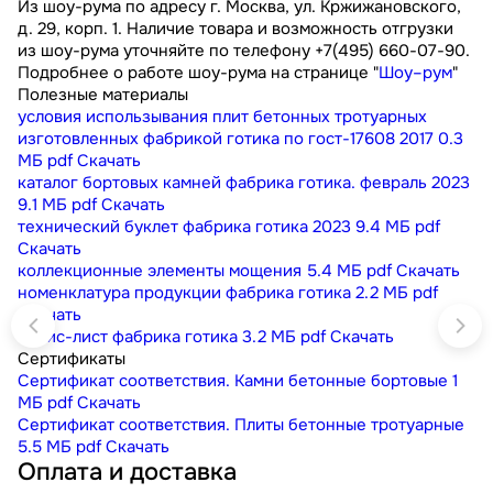
Из шоу-рума по адресу г. Москва, ул. Кржижановского,
д. 29, корп. 1. Наличие товара и возможность отгрузки
из шоу-рума уточняйте по телефону +7(495) 660-07-90.
Подробнее о работе шоу-рума на странице "
Шоу–рум
"
Полезные материалы
условия использывания плит бетонных тротуарных
изготовленных фабрикой готика по гост-17608 2017
0.3
МБ
pdf
Скачать
каталог бортовых камней фабрика готика. февраль 2023
9.1 МБ
pdf
Скачать
технический буклет фабрика готика 2023
9.4 МБ
pdf
Скачать
коллекционные элементы мощения
5.4 МБ
pdf
Скачать
номенклатура продукции фабрика готика
2.2 МБ
pdf
Скачать
прайс-лист фабрика готика
3.2 МБ
pdf
Скачать
Сертификаты
Сертификат соответствия. Камни бетонные бортовые
1
МБ
pdf
Скачать
Сертификат соответствия. Плиты бетонные тротуарные
5.5 МБ
pdf
Скачать
Оплата и доставка