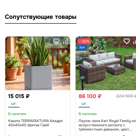
Сопутствующие товары
− 62%
Хит
15 015 ₽
86 100 ₽
224 900 
шт.
шт.
В наличии
В наличии
Кашпо TERRAFAKTURA Квадро
Лаунж-зона Karl Royal Family из
40x40x40 Арктик Грей
искусственного ротанга с
трёхместным диваном, цвет
коричневый