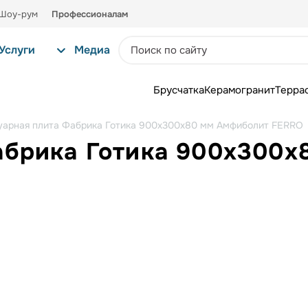
Шоу-рум
Профессионалам
Услуги
Медиа
Брусчатка
Керамогранит
Терра
уарная плита Фабрика Готика 900х300х80 мм Амфиболит FERRO
абрика Готика 900х300