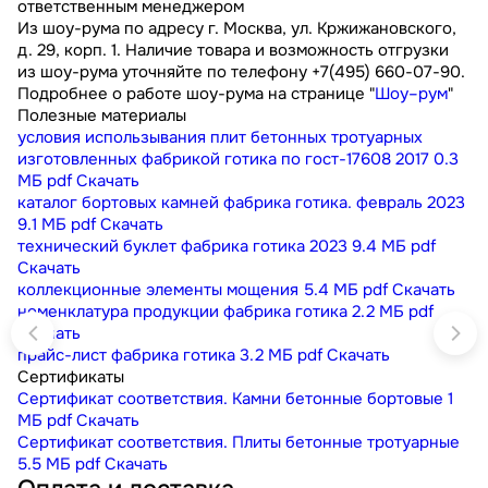
ответственным менеджером
Из шоу-рума по адресу г. Москва, ул. Кржижановского,
д. 29, корп. 1. Наличие товара и возможность отгрузки
из шоу-рума уточняйте по телефону +7(495) 660-07-90.
Подробнее о работе шоу-рума на странице "
Шоу–рум
"
Полезные материалы
условия использывания плит бетонных тротуарных
изготовленных фабрикой готика по гост-17608 2017
0.3
МБ
pdf
Скачать
каталог бортовых камней фабрика готика. февраль 2023
9.1 МБ
pdf
Скачать
технический буклет фабрика готика 2023
9.4 МБ
pdf
Скачать
коллекционные элементы мощения
5.4 МБ
pdf
Скачать
номенклатура продукции фабрика готика
2.2 МБ
pdf
Скачать
прайс-лист фабрика готика
3.2 МБ
pdf
Скачать
Сертификаты
Сертификат соответствия. Камни бетонные бортовые
1
МБ
pdf
Скачать
Сертификат соответствия. Плиты бетонные тротуарные
5.5 МБ
pdf
Скачать