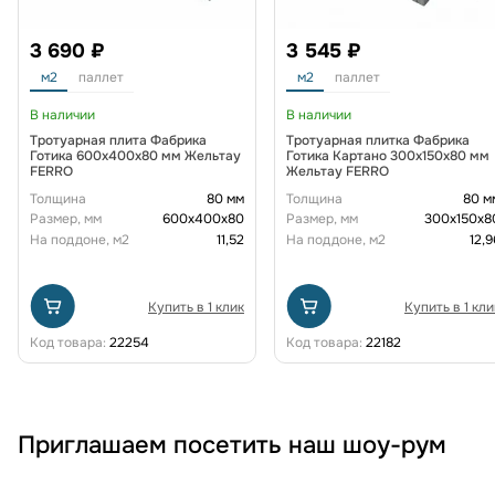
3 690 ₽
3 545 ₽
м2
паллет
м2
паллет
В наличии
В наличии
Тротуарная плита Фабрика
Тротуарная плитка Фабрика
Готика 600х400х80 мм Жельтау
Готика Картано 300х150х80 мм
FERRO
Жельтау FERRO
Толщина
80 мм
Толщина
80 м
Размер, мм
600х400х80
Размер, мм
300х150х8
На поддоне, м2
11,52
На поддоне, м2
12,9
Купить в 1 клик
Купить в 1 кли
Код товара:
22254
Код товара:
22182
Приглашаем посетить наш шоу-рум