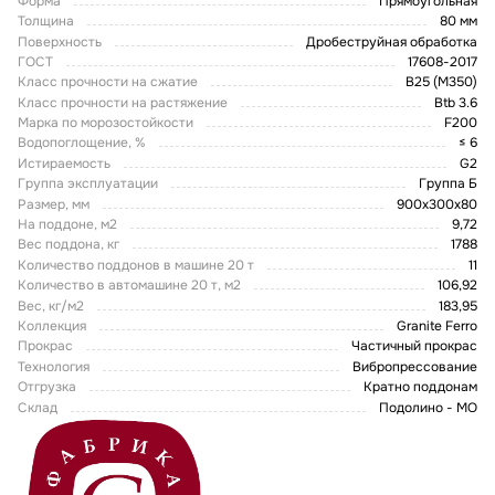
Форма
Прямоугольная
Толщина
80 мм
Поверхность
Дробеструйная обработка
ГОСТ
17608-2017
Класс прочности на сжатие
В25 (М350)
Класс прочности на растяжение
Btb 3.6
Марка по морозостойкости
F200
Водопоглощение, %
≤ 6
Истираемость
G2
Группа эксплуатации
Группа Б
Размер, мм
900x300x80
На поддоне, м2
9,72
Вес поддона, кг
1788
Количество поддонов в машине 20 т
11
Количество в автомашине 20 т, м2
106,92
Вес, кг/м2
183,95
Коллекция
Granite Ferro
Прокрас
Частичный прокрас
Технология
Вибропрессование
Отгрузка
Кратно поддонам
Склад
Подолино - МО