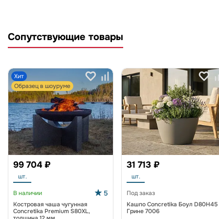
Сопутствующие товары
Хит
Образец в шоуруме
99 704 ₽
31 713 ₽
шт.
шт.
5
В наличии
Под заказ
Костровая чаша чугунная
Кашпо Concretika Боул D80H45
Concretika Premium S80XL,
Грине 7006
толщина 12 мм