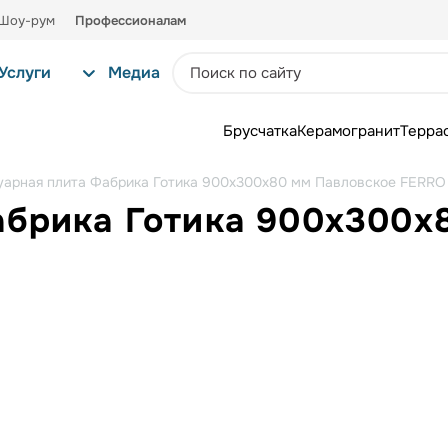
Шоу-рум
Профессионалам
Услуги
Медиа
Брусчатка
Керамогранит
Терра
уарная плита Фабрика Готика 900х300х80 мм Павловское FERRO
абрика Готика 900х300х