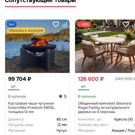
Сопутствующие товары
Хит
− 49%
Образец в шоуруме
99 704 ₽
126 600 ₽
249 900 
шт.
шт.
5
В наличии
В наличии
Костровая чаша чугунная
Обеденный комплект Eleonora
Concretika Premium S80XL,
Royal Family из натурального
толщина 12 мм
дерева на 4 персоны
Диаметр
80 см
Комплект, шт.
Кресло (4)
.
Толщина чаши
12 мм
Количество мест
Материал
Чугун
Материал
Акация / Роу