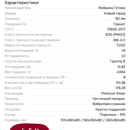
Характеристики
Производитель
Фабрика Готика
Форма
Новый город
Толщина
80 мм
Поверхность
Гранит
ГОСТ
17608-2017
Класс прочности на сжатие
В30 (М400)
Класс прочности на растяжение
Btb 4.0
Марка по морозостойкости
F200
Водопоглощение, %
≤6
Истираемость
G1
Группа эксплуатации
Группа В
На поддоне, м2
13,82
Вес поддона, кг
2464
Количество поддонов в машине 20 т
8
Количество в автомашине 20 т, м2
110,56
Вес, кг/м2
178,29
Коллекция
Premium Silver
Прокрас
Частичный прокрас
Технология
Вибропрессование
Отгрузка
Кратно поддонам
Склад
Подолино - МО
Размеры, мм
100x160x80 / 160х160х80 / 260х160х80