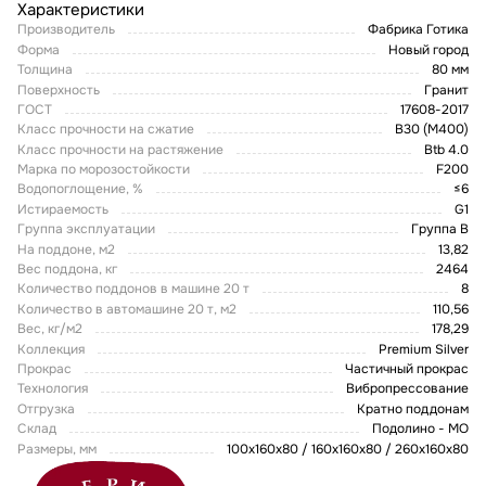
Характеристики
Производитель
Фабрика Готика
Форма
Новый город
Толщина
80 мм
Поверхность
Гранит
ГОСТ
17608-2017
Класс прочности на сжатие
В30 (М400)
Класс прочности на растяжение
Btb 4.0
Марка по морозостойкости
F200
Водопоглощение, %
≤6
Истираемость
G1
Группа эксплуатации
Группа В
На поддоне, м2
13,82
Вес поддона, кг
2464
Количество поддонов в машине 20 т
8
Количество в автомашине 20 т, м2
110,56
Вес, кг/м2
178,29
Коллекция
Premium Silver
Прокрас
Частичный прокрас
Технология
Вибропрессование
Отгрузка
Кратно поддонам
Склад
Подолино - МО
Размеры, мм
100x160x80 / 160х160х80 / 260х160х80