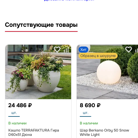
Сопутствующие товары
Хит
Образец в шоуруме
24 486 ₽
8 690 ₽
шт.
шт.
В наличии
В наличии
Кашпо TERRAFAKTURA Гира
Шар Berkano Orby 50 Snow
D60х51 Дюна
White Light