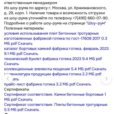
ответственным менеджером
Из шоу-рума по адресу г. Москва, ул. Кржижановского,
д. 29, корп. 1. Наличие товара и возможность отгрузки
из шоу-рума уточняйте по телефону +7(495) 660-07-90.
Подробнее о работе шоу-рума на странице "
Шоу–рум
"
Полезные материалы
условия использывания плит бетонных тротуарных
изготовленных фабрикой готика по гост-17608 2017
0.3
МБ
pdf
Скачать
каталог бортовых камней фабрика готика. февраль 2023
9.1 МБ
pdf
Скачать
технический буклет фабрика готика 2023
9.4 МБ
pdf
Скачать
коллекционные элементы мощения
5.4 МБ
pdf
Скачать
номенклатура продукции фабрика готика
2.2 МБ
pdf
Скачать
прайс-лист фабрика готика
3.2 МБ
pdf
Скачать
Сертификаты
Сертификат соответствия. Камни бетонные бортовые
1
МБ
pdf
Скачать
Сертификат соответствия. Плиты бетонные тротуарные
5.5 МБ
pdf
Скачать