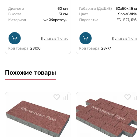
Диаметр
60 см
Габариты (ДxШxВ)
50x50x45 с
Высота
51 см
Цвет
Snow Whit
Материал
Файберстоун
Подсветка
LED, E27, IP6
Купить в 1 клик
Купить в 1 кли
Код товара:
28106
Код товара:
28777
Похожие товары