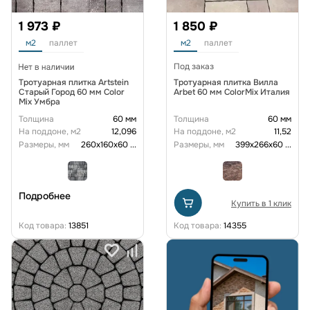
1 973 ₽
1 850 ₽
м2
паллет
м2
паллет
Под заказ
Тротуарная плитка Artstein
Тротуарная плитка Вилла
Старый Город 60 мм Color
Arbet 60 мм ColorMix Италия
Mix Умбра
Толщина
60 мм
Толщина
60 мм
На поддоне, м2
12,096
На поддоне, м2
11,52
Размеры, мм
260х160х60
...
Размеры, мм
399х266х60
...
Подробнее
Купить в 1 клик
Код товара:
13851
Код товара:
14355