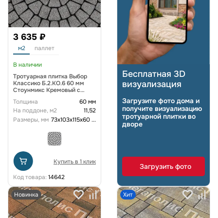
3 635 ₽
м2
паллет
В наличии
Бесплатная 3D
Тротуарная плитка Выбор
визуализация
Классико Б.2.КО.6 60 мм
Стоунмикс Кремовый с
черным
Загрузите фото дома и
Толщина
60 мм
получите визуализацию
На поддоне, м2
11,52
тротуарной плитки во
Размеры, мм
73х103х115х60
...
дворе
Купить в 1 клик
Загрузить фото
Код товара:
14642
Новинка
Хит