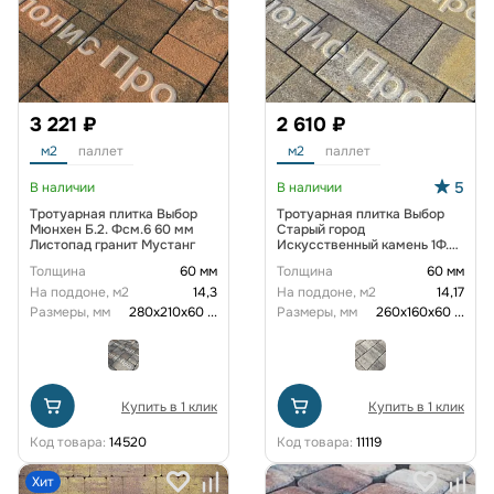
3 221 ₽
2 610 ₽
м2
паллет
м2
паллет
5
В наличии
В наличии
Тротуарная плитка Выбор
Тротуарная плитка Выбор
Мюнхен Б.2. Фсм.6 60 мм
Старый город
Листопад гранит Мустанг
Искусственный камень 1Ф.6
60 мм. Доломит
Толщина
60 мм
Толщина
60 мм
На поддоне, м2
14,3
На поддоне, м2
14,17
Размеры, мм
280х210х60
...
Размеры, мм
260х160х60
...
Купить в 1 клик
Купить в 1 клик
Код товара:
14520
Код товара:
11119
Хит