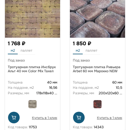
1 768 ₽
1 850 ₽
м2
паллет
м2
паллет
Под заказ
Под заказ
Тротуарная плитка Инсбрук
Тротуарная плитка Ривьера
Альт 40 мм Color Mix Тахел
Arbet 60 мм Марокко NEW
Толщина
40 мм
Толщина
60 мм
На поддоне, м2
16,56
На поддоне, м2
10,5
Размеры, мм
178х118х40
...
Размеры, мм
200х120х60
...
Купить в 1 клик
Купить в 1 клик
Код товара:
11753
Код товара:
14343