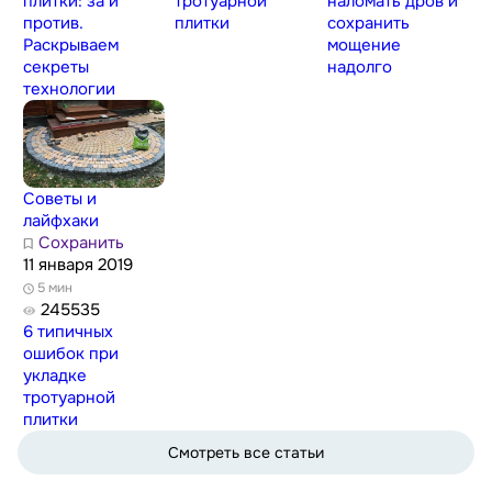
плитки: за и
тротуарной
наломать дров и
против.
плитки
сохранить
Раскрываем
мощение
секреты
надолго
технологии
Советы и
лайфхаки
Сохранить
11 января 2019
5 мин
245535
6 типичных
ошибок при
укладке
тротуарной
плитки
Смотреть все статьи