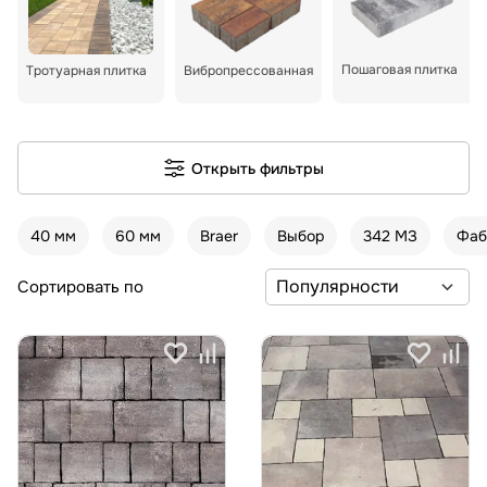
Пошаговая плитка
Тротуарная плитка
Вибропрессованная
Открыть фильтры
40 мм
60 мм
Braer
Выбор
342 МЗ
Фаб
Сортировать по