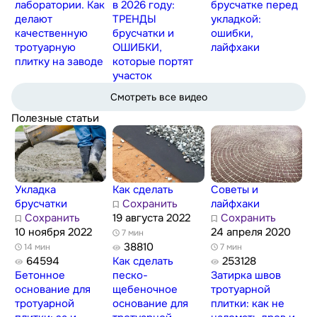
лаборатории. Как
в 2026 году:
брусчатке перед
делают
ТРЕНДЫ
укладкой:
качественную
брусчатки и
ошибки,
тротуарную
ОШИБКИ,
лайфхаки
плитку на заводе
которые портят
участок
Смотреть все видео
Полезные статьи
Укладка
Как сделать
Советы и
брусчатки
Сохранить
лайфхаки
Сохранить
19 августа 2022
Сохранить
10 ноября 2022
24 апреля 2020
7 мин
38810
14 мин
7 мин
64594
Как сделать
253128
Бетонное
песко-
Затирка швов
основание для
щебеночное
тротуарной
тротуарной
основание для
плитки: как не