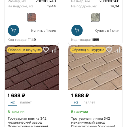
Размер, мм
200х100х40
Размер, мм
200х100х60
На поддоне, м2
19,44
На поддоне, м2
14,04
Купить в 1 клик
Купить в 1 клик
Код товара:
11149
Код товара:
11155
Образец в шоуруме
Образец в шоуруме
1 688 ₽
1 888 ₽
м2
паллет
м2
паллет
В наличии
В наличии
Тротуарная плитка 342
Тротуарная плитка 342
механический завод
механический завод
Прямоугольник (кирпич)
Прямоугольник (кирпичик)