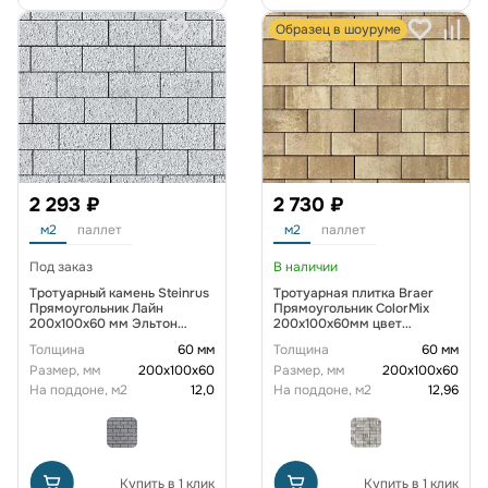
Образец в шоуруме
2 293 ₽
2 730 ₽
м2
паллет
м2
паллет
Под заказ
В наличии
Тротуарный камень Steinrus
Тротуарная плитка Braer
Прямоугольник Лайн
Прямоугольник ColorMix
200х100х60 мм Эльтон
200х100х60мм цвет
BackWash
Миндаль
Толщина
60 мм
Толщина
60 мм
Размер, мм
200х100х60
Размер, мм
200х100х60
На поддоне, м2
12,0
На поддоне, м2
12,96
Купить в 1 клик
Купить в 1 клик