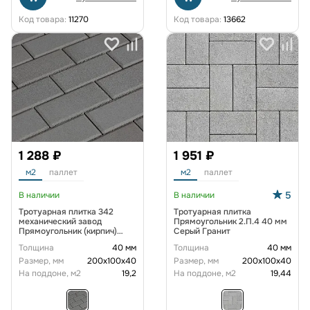
Код товара:
11270
Код товара:
13662
1 288 ₽
1 951 ₽
м2
паллет
м2
паллет
5
В наличии
В наличии
Тротуарная плитка 342
Тротуарная плитка
механический завод
Прямоугольник 2.П.4 40 мм
Прямоугольник (кирпич)
Серый Гранит
200х100х40 мм Серый
Толщина
40 мм
Толщина
40 мм
Размер, мм
200х100х40
Размер, мм
200х100х40
На поддоне, м2
19,2
На поддоне, м2
19,44