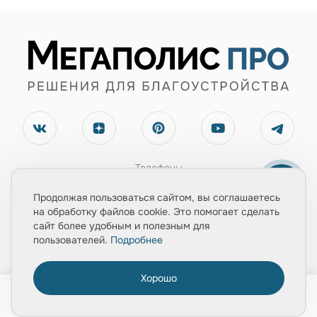
Телефоны
+7(495) 660-07-90
Продолжая пользоваться сайтом, вы соглашаетесь
+7(903) 543-67-02
на обработку файлов cookie. Это помогает сделать
сайт более удобным и полезным для
Электронная почта
пользователей.
Подробнее
zayavka@mpolis-pro.ru
Хорошо
0
Обратный звонок
Главная
Товары
Услуги
Медиа
Корзина