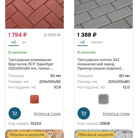
1 794 ₽
1 388 ₽
2 590 ₽
м2
шт
м2
паллет
В наличии
В наличии
Тротуарная клинкерная
Тротуарная плитка 342
брусчатка ЛСР Эдинбург
механический завод
200х100х50 мм, темно-
Прямоугольник (кирпич)
красный
200х100х60 мм Серый
Толщина
50 мм
Толщина
60 мм
Размер, мм
200х100х50
Размер, мм
200х100х60
На поддоне, м2
10,8
На поддоне, м2
12,0
Купить в 1 клик
Купить в 1 клик
Код товара:
10243
Код товара:
13908
Образец в шоуруме
Образец в шоуруме