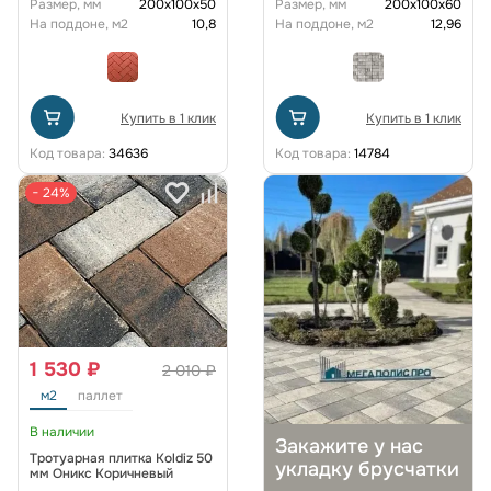
Размер, мм
200х100х50
Размер, мм
200х100х60
На поддоне, м2
10,8
На поддоне, м2
12,96
Купить в 1 клик
Купить в 1 клик
Код товара:
34636
Код товара:
14784
− 24%
1 530 ₽
2 010 ₽
м2
паллет
В наличии
Закажите у нас
Тротуарная плитка Koldiz 50
укладку брусчатки
мм Оникс Коричневый