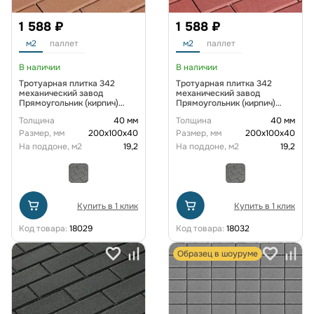
1 588 ₽
1 588 ₽
м2
паллет
м2
паллет
В наличии
В наличии
Тротуарная плитка 342
Тротуарная плитка 342
механический завод
механический завод
Прямоугольник (кирпич)
Прямоугольник (кирпич)
200х100х40 мм Оранжевый
200х100х40 мм Ярко-
Толщина
40 мм
Толщина
40 мм
красный
Размер, мм
200х100х40
Размер, мм
200х100х40
На поддоне, м2
19,2
На поддоне, м2
19,2
Купить в 1 клик
Купить в 1 клик
Код товара:
18029
Код товара:
18032
Образец в шоуруме