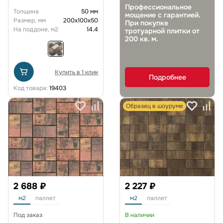
Профессиональное
Толщина
50 мм
мощение с гарантией.
Размер, мм
200х100х50
При покупке
На поддоне, м2
14.4
тротуарной плитки от
200 кв. м.
Купить в 1 клик
Подробнее
Код товара:
19403
Образец в шоуруме
2 688 ₽
2 227 ₽
м2
паллет
м2
паллет
Под заказ
В наличии