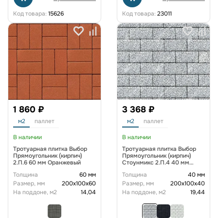
Код товара:
15626
Код товара:
23011
1 860 ₽
3 368 ₽
м2
паллет
м2
паллет
В наличии
В наличии
Тротуарная плитка Выбор
Тротуарная плитка Выбор
Прямоугольник (кирпич)
Прямоугольник (кирпич)
2.П.6 60 мм Оранжевый
Стоунмикс 2.П.4 40 мм
Черно-белый
Толщина
60 мм
Толщина
40 мм
Размер, мм
200х100х60
Размер, мм
200х100х40
На поддоне, м2
14,04
На поддоне, м2
19,44