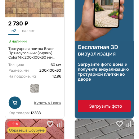
2 730 ₽
м2
паллет
В наличии
Бесплатная 3D
Тротуарная плитка Braer
визуализация
Прямоугольник (кирпич)
ColorMix 200х100х60 мм
Прайд
Загрузите фото дома и
Толщина
60 мм
получите визуализацию
Размер, мм
200х100х60
тротуарной плитки во
На поддоне, м2
12,96
дворе
Купить в 1 клик
Загрузить фото
Код товара:
12388
− 31%
Образец в шоуруме