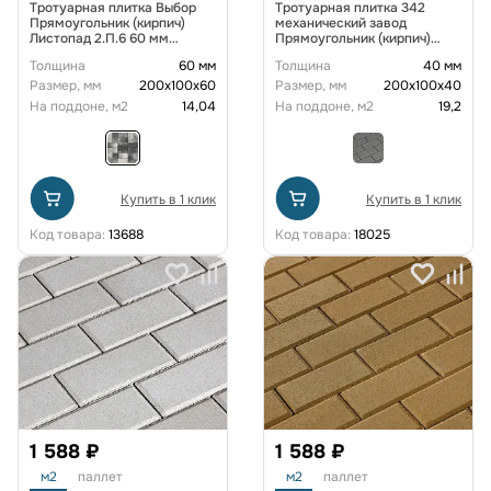
Тротуарная плитка Выбор
Тротуарная плитка 342
Прямоугольник (кирпич)
механический завод
Листопад 2.П.6 60 мм
Прямоугольник (кирпич)
Антрацит Гранит
200х100х40 мм Бежевый
Толщина
60 мм
Толщина
40 мм
Размер, мм
200х100х60
Размер, мм
200х100х40
На поддоне, м2
14,04
На поддоне, м2
19,2
Купить в 1 клик
Купить в 1 клик
Код товара:
13688
Код товара:
18025
1 588 ₽
1 588 ₽
м2
паллет
м2
паллет