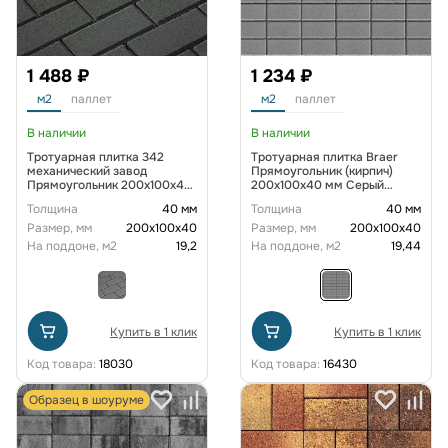
1 488 ₽
1 234 ₽
м2
паллет
м2
паллет
В наличии
В наличии
Тротуарная плитка 342
Тротуарная плитка Braer
механический завод
Прямоугольник (кирпич)
Прямоугольник 200х100х40
200х100х40 мм Серый
мм Черный
однослойный
Толщина
40 мм
Толщина
40 мм
Размер, мм
200х100х40
Размер, мм
200х100х40
На поддоне, м2
19,2
На поддоне, м2
19,44
Купить в 1 клик
Купить в 1 клик
Код товара:
18030
Код товара:
16430
Образец в шоуруме