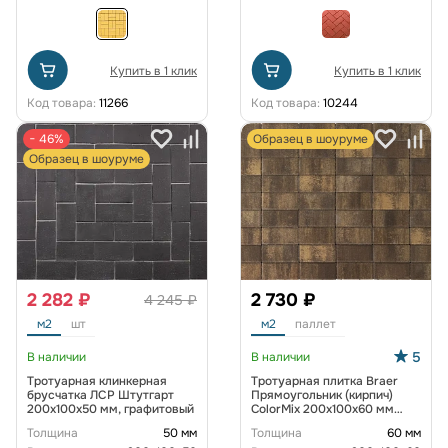
Купить в 1 клик
Купить в 1 клик
Код товара:
11266
Код товара:
10244
− 46%
Образец в шоуруме
Образец в шоуруме
2 282 ₽
2 730 ₽
4 245 ₽
м2
шт
м2
паллет
5
В наличии
В наличии
Тротуарная клинкерная
Тротуарная плитка Braer
брусчатка ЛСР Штутгарт
Прямоугольник (кирпич)
200х100х50 мм, графитовый
ColorMix 200х100х60 мм
Каштан
Толщина
50 мм
Толщина
60 мм