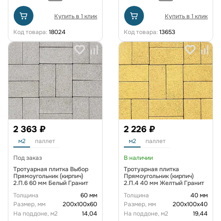
Купить в 1 клик
Купить в 1 клик
Код товара:
18024
Код товара:
13653
2 363 ₽
2 226 ₽
м2
паллет
м2
паллет
Под заказ
В наличии
Тротуарная плитка Выбор
Тротуарная плитка
Прямоугольник (кирпич)
Прямоугольник (кирпич)
2.П.6 60 мм Белый Гранит
2.П.4 40 мм Желтый Гранит
Толщина
60 мм
Толщина
40 мм
Размер, мм
200х100х60
Размер, мм
200х100х40
На поддоне, м2
14,04
На поддоне, м2
19,44