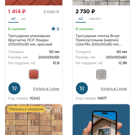
1 414 ₽
2 730 ₽
2 045 ₽
м2
шт
м2
паллет
5
В наличии
В наличии
Тротуарная клинкерная
Тротуарная плитка Braer
брусчатка ЛСР Лондон
Прямоугольник (кирпич)
200х100х50 мм, красный
ColorMix 200х100х60 мм
цвет Туман
Толщина
50 мм
Толщина
60 мм
Размер, мм
200х100х50
Размер, мм
200х100х60
На поддоне, м2
10,8
На поддоне, м2
12,96
Купить в 1 клик
Купить в 1 клик
Код товара:
10242
Код товара:
14677
Образец в шоуруме