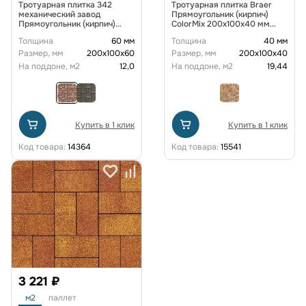
Тротуарная плитка 342
Тротуарная плитка Braer
механический завод
Прямоугольник (кирпич)
Прямоугольник (кирпич)
ColorMix 200х100х40 мм
ColorMix 200х100х60 мм
Каштан
Толщина
60 мм
Толщина
40 мм
Вулкан
Размер, мм
200х100х60
Размер, мм
200х100х40
На поддоне, м2
12,0
На поддоне, м2
19,44
Купить в 1 клик
Купить в 1 клик
Код товара:
14364
Код товара:
15541
3 221 ₽
м2
паллет