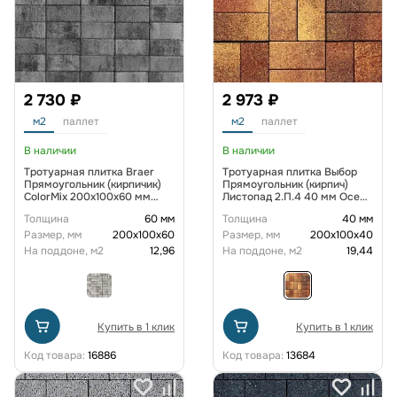
2 730 ₽
2 973 ₽
м2
паллет
м2
паллет
В наличии
В наличии
Тротуарная плитка Braer
Тротуарная плитка Выбор
Прямоугольник (кирпичик)
Прямоугольник (кирпич)
ColorMix 200х100х60 мм
Листопад 2.П.4 40 мм Осень
цвет Вечер
Гранит
Толщина
60 мм
Толщина
40 мм
Размер, мм
200х100х60
Размер, мм
200х100х40
На поддоне, м2
12,96
На поддоне, м2
19,44
Купить в 1 клик
Купить в 1 клик
Код товара:
16886
Код товара:
13684