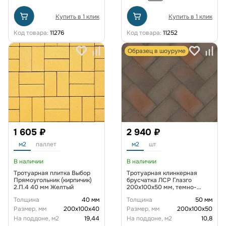
Купить в 1 клик
Купить в 1 клик
Код товара:
11276
Код товара:
11252
Образец в шоуруме
1 605 ₽
2 940 ₽
м2
паллет
м2
шт
В наличии
В наличии
Тротуарная плитка Выбор
Тротуарная клинкерная
Прямоугольник (кирпичик)
брусчатка ЛСР Глазго
2.П.4 40 мм Желтый
200х100х50 мм, темно-
красный флешинг
Толщина
40 мм
Толщина
50 мм
Размер, мм
200х100х40
Размер, мм
200х100х50
На поддоне, м2
19,44
На поддоне, м2
10,8