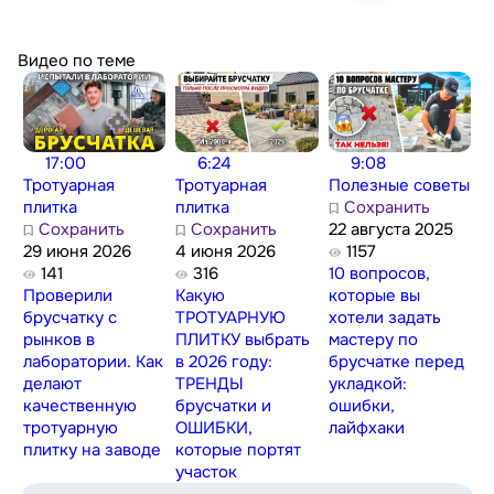
Видео по теме
17:00
6:24
9:08
Тротуарная
Тротуарная
Полезные советы
плитка
плитка
Сохранить
Сохранить
Сохранить
22 августа 2025
29 июня 2026
4 июня 2026
1157
141
316
10 вопросов,
Проверили
Какую
которые вы
брусчатку с
ТРОТУАРНУЮ
хотели задать
рынков в
ПЛИТКУ выбрать
мастеру по
лаборатории. Как
в 2026 году:
брусчатке перед
делают
ТРЕНДЫ
укладкой:
качественную
брусчатки и
ошибки,
тротуарную
ОШИБКИ,
лайфхаки
плитку на заводе
которые портят
участок