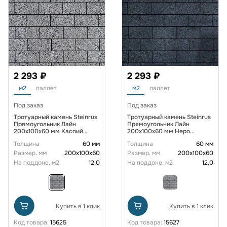
2 293 ₽
2 293 ₽
м2
паллет
м2
паллет
Под заказ
Под заказ
Тротуарный камень Steinrus
Тротуарный камень Steinrus
Прямоугольник Лайн
Прямоугольник Лайн
200х100х60 мм Каспий
200х100х60 мм Неро
BackWash
BackWash
Толщина
60 мм
Толщина
60 мм
Размер, мм
200х100х60
Размер, мм
200х100х60
На поддоне, м2
12,0
На поддоне, м2
12,0
Купить в 1 клик
Купить в 1 клик
Код товара:
15625
Код товара:
15627