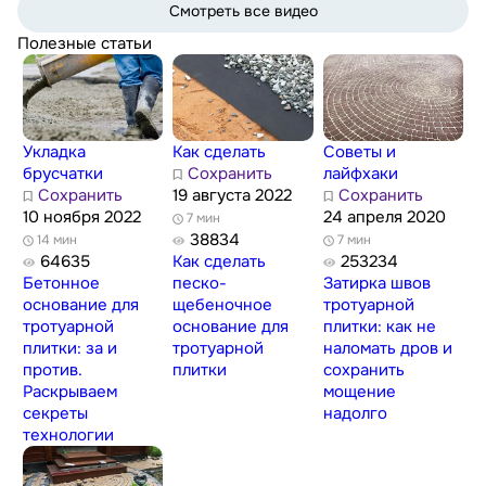
Смотреть все видео
Полезные статьи
Укладка
Как сделать
Советы и
брусчатки
Сохранить
лайфхаки
Сохранить
19 августа 2022
Сохранить
10 ноября 2022
24 апреля 2020
7 мин
38834
14 мин
7 мин
64635
Как сделать
253234
Бетонное
песко-
Затирка швов
основание для
щебеночное
тротуарной
тротуарной
основание для
плитки: как не
плитки: за и
тротуарной
наломать дров и
против.
плитки
сохранить
Раскрываем
мощение
секреты
надолго
технологии