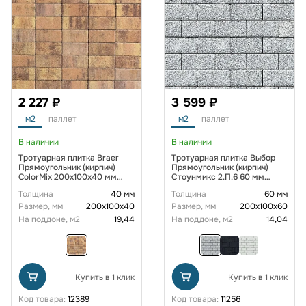
2 227 ₽
3 599 ₽
м2
паллет
м2
паллет
В наличии
В наличии
Тротуарная плитка Braer
Тротуарная плитка Выбор
Прямоугольник (кирпич)
Прямоугольник (кирпич)
ColorMix 200х100х40 мм
Стоунмикс 2.П.6 60 мм
Прайд
Черно-белый
Толщина
40 мм
Толщина
60 мм
Размер, мм
200х100х40
Размер, мм
200х100х60
На поддоне, м2
19,44
На поддоне, м2
14,04
Купить в 1 клик
Купить в 1 клик
Код товара:
12389
Код товара:
11256