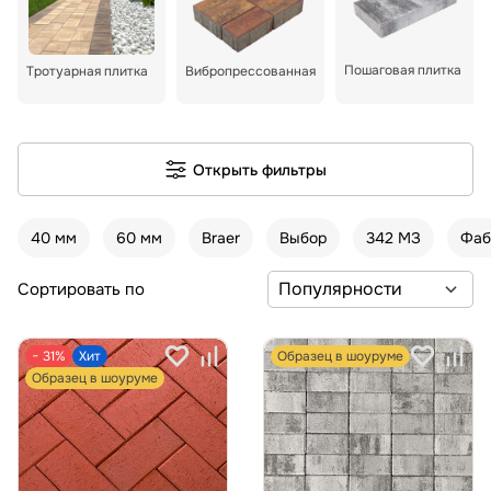
Пошаговая плитка
Тротуарная плитка
Вибропрессованная
Открыть фильтры
40 мм
60 мм
Braer
Выбор
342 МЗ
Фаб
Сортировать по
− 31%
Хит
Образец в шоуруме
Образец в шоуруме